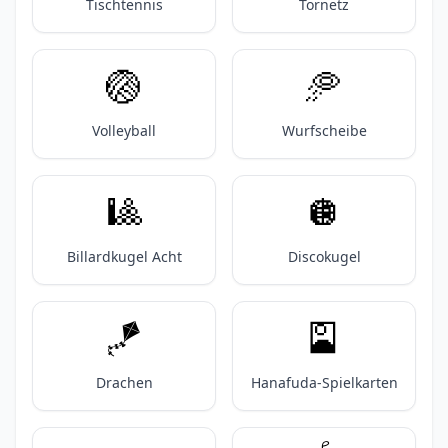
Tischtennis
Tornetz
🏐
🥏
Volleyball
Wurfscheibe
🎱
🪩
Billardkugel Acht
Discokugel
🪁
🎴
Drachen
Hanafuda-Spielkarten