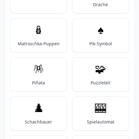
Drache
🪆
♠️
Matroschka-Puppen
Pik-Symbol
🪅
🧩
Piñata
Puzzleteil
♟️
🎰
Schachbauer
Spielautomat