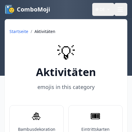
ComboMoji
🌐
DE
Startseite
/
Aktivitäten
💡
Aktivitäten
emojis in this category
🎍
🎟️
Bambusdekoration
Eintrittskarten