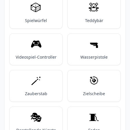
🎲
🧸
Spielwürfel
Teddybär
🎮️
🔫
Videospiel-Controller
Wasserpistole
🪄
🎯
Zauberstab
Zielscheibe
🎭️
🧵