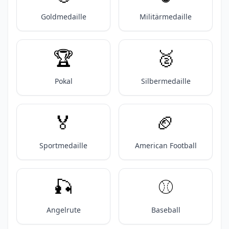
Goldmedaille
Militärmedaille
🏆️
🥈
Pokal
Silbermedaille
🏅
🏈
Sportmedaille
American Football
🎣
⚾️
Angelrute
Baseball