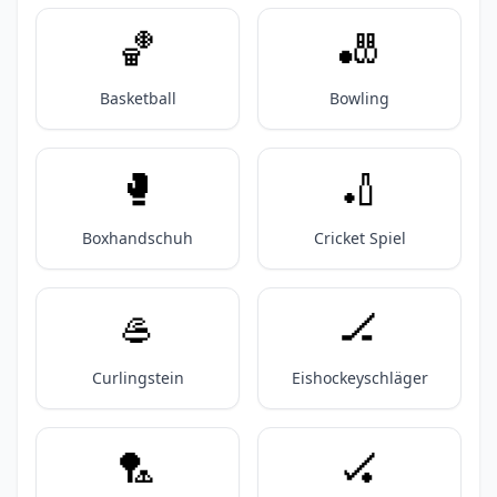
🏀
🎳
Basketball
Bowling
🥊
🏏
Boxhandschuh
Cricket Spiel
🥌
🏒
Curlingstein
Eishockeyschläger
🏸
🏑