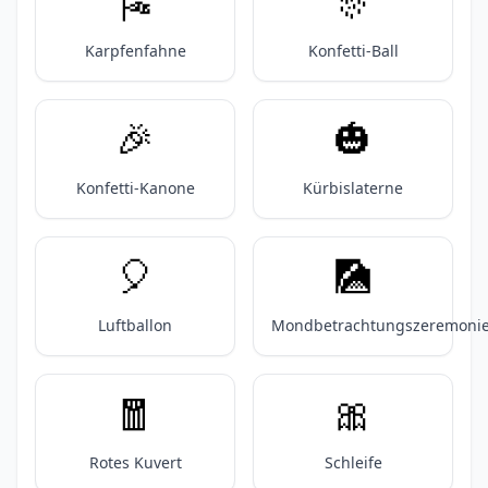
🎏
🎊
Karpfenfahne
Konfetti-Ball
🎉
🎃
Konfetti-Kanone
Kürbislaterne
🎈
🎑
Luftballon
Mondbetrachtungszeremoni
🧧
🎀
Rotes Kuvert
Schleife