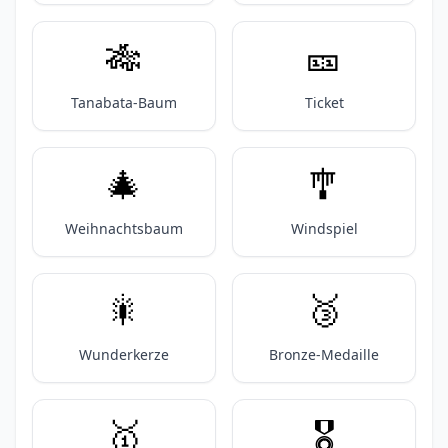
🎋
🎫
Tanabata-Baum
Ticket
🎄
🎐
Weihnachtsbaum
Windspiel
🎇
🥉
Wunderkerze
Bronze-Medaille
🥇
🎖️