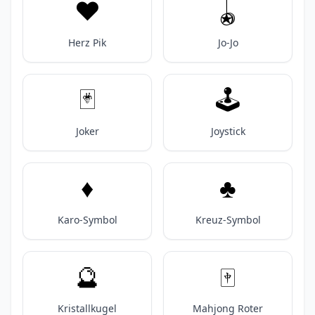
♥️
🪀
Herz Pik
Jo-Jo
🃏
🕹️
Joker
Joystick
♦️
♣️
Karo-Symbol
Kreuz-Symbol
🔮
🀄️
Kristallkugel
Mahjong Roter