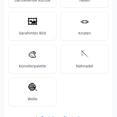
Darstellende Künste
Faden
🖼️
🪢
Gerahmtes Bild
Knoten
🎨
🪡
Künstlerpalette
Nähnadel
🧶
Wolle