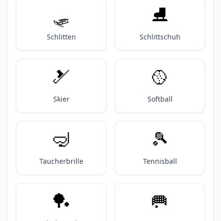
🛷
⛸️
Schlitten
Schlittschuh
🎿
🥎
Skier
Softball
🤿
🎾
Taucherbrille
Tennisball
🏓
🥅