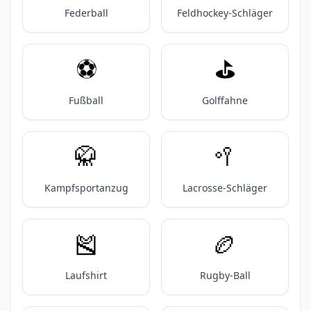
Federball
Feldhockey-Schläger
⚽️
⛳️
Fußball
Golffahne
🥋
🥍
Kampfsportanzug
Lacrosse-Schläger
🎽
🏉
Laufshirt
Rugby-Ball