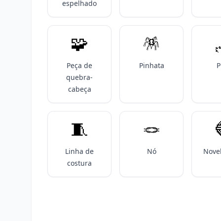
espelhado
🧩
🪅
Peça de
Pinhata
P
quebra-
cabeça
🧵
🪢
Linha de
Nó
Novel
costura