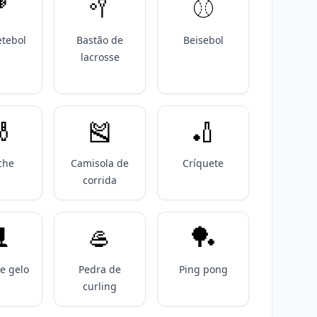

🥍
⚾️
tebol
Bastão de
Beisebol
lacrosse

🎽
🏏
che
Camisola de
Críquete
corrida
️
🥌
🏓
e gelo
Pedra de
Ping pong
curling