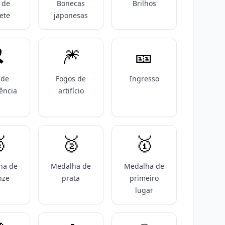
 de
Bonecas
Brilhos
ete
japonesas
️
🎆
🎫
 de
Fogos de
Ingresso
ência
artifício

🥈
🥇
ha de
Medalha de
Medalha de
nze
prata
primeiro
lugar