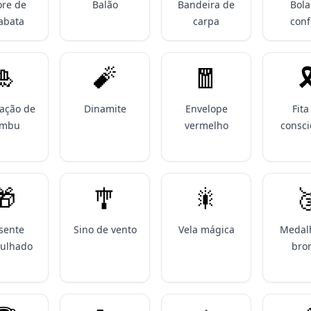
ore de
Balão
Bandeira de
Bola
abata
carpa
conf
🎍
🧨
🧧
🎗
ação de
Dinamite
Envelope
Fita
ambu
vermelho
consci
🎁
🎐
🎇

sente
Sino de vento
Vela mágica
Medal
ulhado
bro