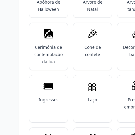
Abóbora de
Árvore de
Árv
Halloween
Natal
tan
🎑
🎉
Cerimônia de
Cone de
Decor
contemplação
confete
b
da lua
🎟️
🎀
Ingressos
Laço
Pre
embr