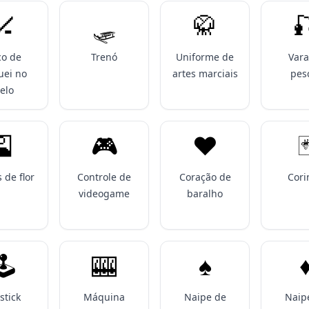
🏒
🛷
🥋

co de
Trenó
Uniforme de
Vara
uei no
artes marciais
pes
elo
🎴
🎮️
♥️

 de flor
Controle de
Coração de
Cori
videogame
baralho
️
🎰
♠️
♦
stick
Máquina
Naipe de
Naip