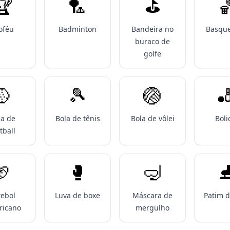
️
🏸
⛳️

oféu
Badminton
Bandeira no
Basque
buraco de
golfe
🥎
🎾
🏐

la de
Bola de tênis
Bola de vôlei
Boli
tball
🏈
🥊
🤿
⛸
tebol
Luva de boxe
Máscara de
Patim d
ricano
mergulho