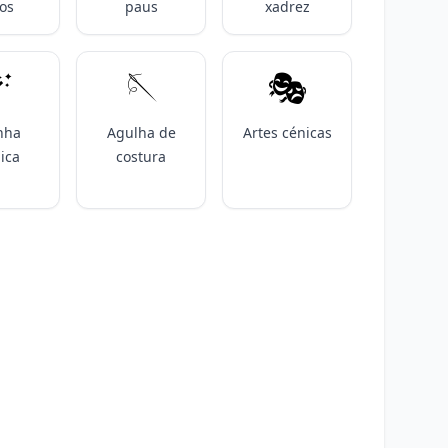
os
paus
xadrez

🪡
🎭️
nha
Agulha de
Artes cénicas
ica
costura