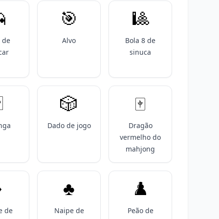

🎯
🎱
 de
Alvo
Bola 8 de
car
sinuca

🎲
🀄️
nga
Dado de jogo
Dragão
vermelho do
mahjong
️
♣️
♟️
e de
Naipe de
Peão de