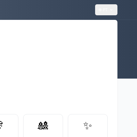
🌐
PT

🎎
✨️