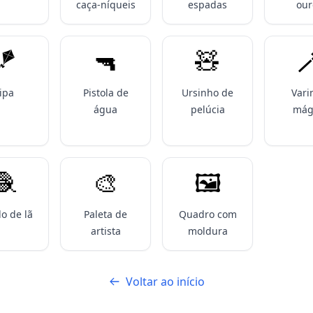
caça-níqueis
espadas
our
🪁
🔫
🧸

ipa
Pistola de
Ursinho de
Vari
água
pelúcia
mág
🧶
🎨
🖼️
o de lã
Paleta de
Quadro com
artista
moldura
Voltar ao início