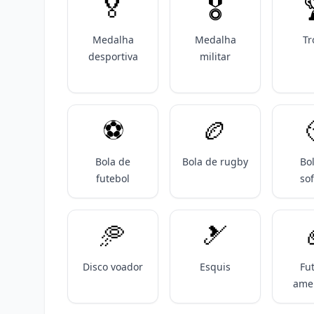
🏅
🎖️

Medalha
Medalha
Tr
desportiva
militar
⚽️
🏉
Bola de
Bola de rugby
Bo
futebol
sof
🥏
🎿
Disco voador
Esquis
Fu
ame