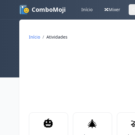
ComboMoji
Início
🔀
Mixer
C
Início
/
Atividades
🎃
🎄