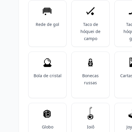
🥅
🏑
Rede de gol
Taco de
Ta
hóquei de
hóq
campo
g
🔮
🪆
Bola de cristal
Bonecas
Cartas
russas
🪩
🪀

Globo
Ioiô
Joy