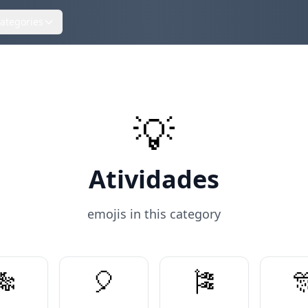
ategories
💡
Atividades
emojis in this category
🎋
🎈
🎏
