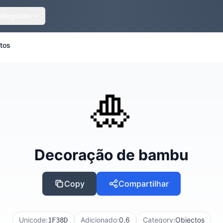
ategories
tos
🎍
Decoração de bambu
Copy
Compartilhar
Unicode:
Adicionado:
0,6
Category:
Objectos
1F38D