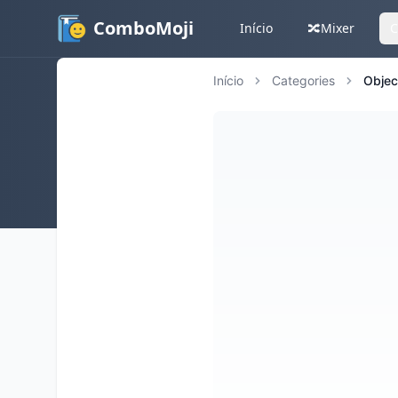
ComboMoji
Início
🔀
Mixer
C
Início
Categories
Objec