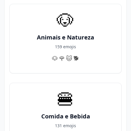
🐶
Animais e Natureza
159 emojis
🐶
🌹
🐱
🐕️
🍔
Comida e Bebida
131 emojis