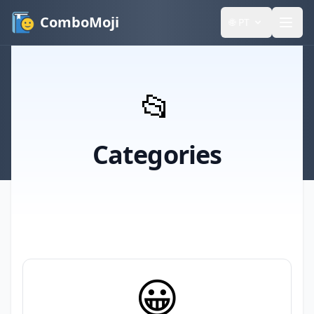
ComboMoji
🌐
PT
📂
Categories
😀