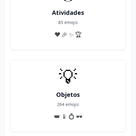
Atividades
85 emojis
♥️
🎉
✨️
🏆️
💡
Objetos
264 emojis
👑
📱
💍
🕶️