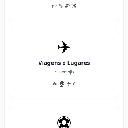
🍺
☕️
🍕
🍑
✈️
Viagens e Lugares
218 emojis
🔥
🏠️
✈️
⭐️
⚽