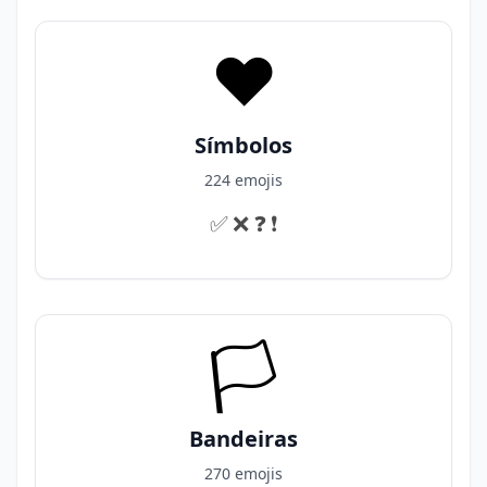
❤️
Símbolos
224 emojis
✅️
❌️
❓️
❗️
🏳️
Bandeiras
270 emojis