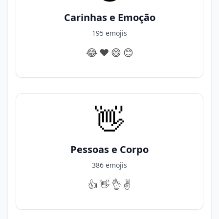
Carinhas e Emoção
195 emojis
😂
❤️
😄
😊
👋
Pessoas e Corpo
386 emojis
👍️
👋
👌
✌️