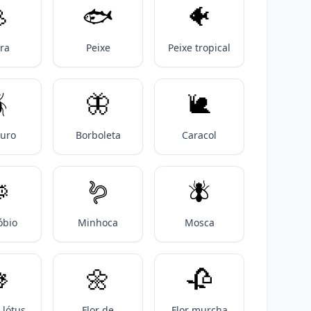

🐟️
🐠
ra
Peixe
Peixe tropical

🦋
🐌
uro
Borboleta
Caracol

🪱
🪰
óbio
Minhoca
Mosca

🌼
🥀
 lótus
Flor de
Flor murcha