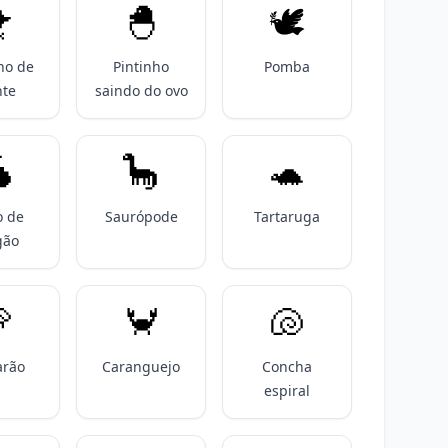

🐣
🕊️
ho de
Pintinho
Pomba
nte
saindo do ovo

🦕
🐢
o de
Saurópode
Tartaruga
gão

🦀
🐚
rão
Caranguejo
Concha
espiral