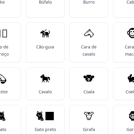
Boi
Búfalo
Burro
Cab
‍🦺
🦮
🐴

o de
Cão-guia
Cara de
Cara
rviço
cavalo
mac
🦫
🐎
🐨

stor
Cavalo
Coala
Coe
️
🐈‍⬛
🦒

ato
Gato preto
Girafa
Gor