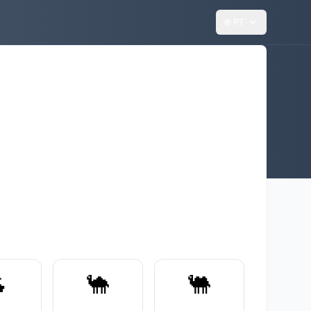
🌐
PT

🐪
🐫