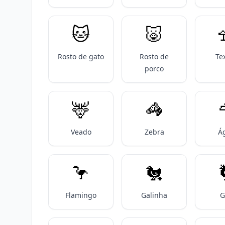
🐱
🐷
Rosto de gato
Rosto de
Te
porco
🦌
🦓
Veado
Zebra
Á
🦩
🐔
Flamingo
Galinha
G