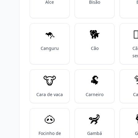
Alce
Bisão
🦘
🐕️

Canguru
Cão
Cã
se
🐮
🐏
Cara de vaca
Carneiro
Ca
🐽
🦨

Focinho de
Gambá
G