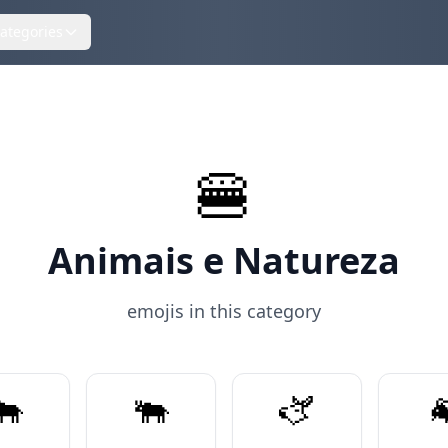
ategories
🍔
Animais e Natureza
emojis in this category
🐂
🐃
🫏
