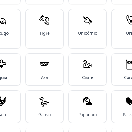
🦡
🐅
🦄

xugo
Tigre
Unicórnio
Ur
🦅
🪽
🦢

guia
Asa
Cisne
Cor
🐓
🪿
🦜

alo
Ganso
Papagaio
Páss