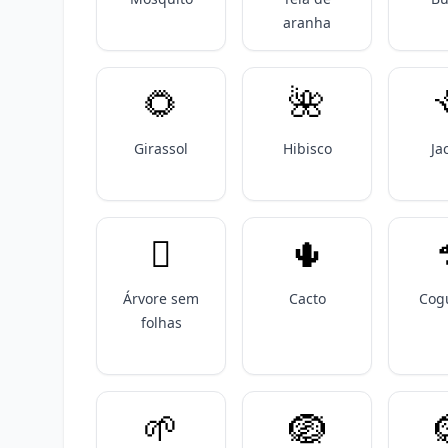
aranha
🌻
🌺
Girassol
Hibisco
Ja
🪾
🌵
Árvore sem
Cacto
Cog
folhas
🌱
🪺