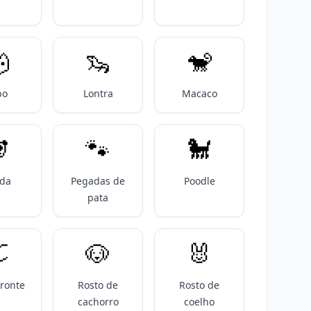

🦦
🐒
bo
Lontra
Macaco

🐾
🐩
da
Pegadas de
Poodle
pata

🐶
🐰
ronte
Rosto de
Rosto de
cachorro
coelho