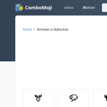
ComboMoji
Início
🔀
Mixer
C
Início
/
Animais e Natureza
🫎
🦬