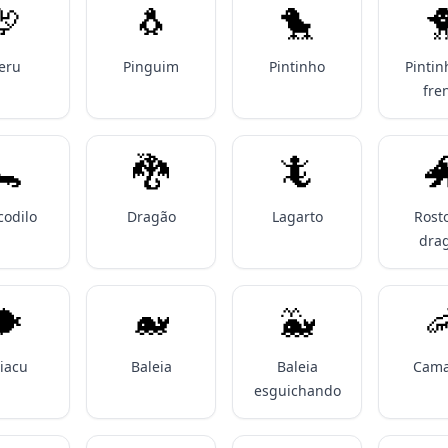
🦃
🐧
🐤

eru
Pinguim
Pintinho
Pintin
fre
🐊
🐉
🦎

codilo
Dragão
Lagarto
Rost
dra
🐡
🐋
🐳

iacu
Baleia
Baleia
Cama
esguichando