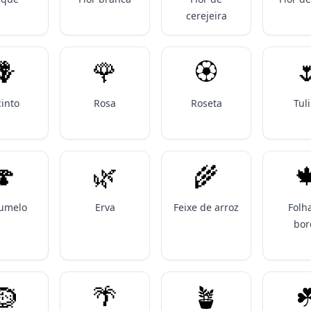
cerejeira
🪻
🌹
🏵️

cinto
Rosa
Roseta
Tul
🍄
🌿
🌾

umelo
Erva
Feixe de arroz
Folh
bor
🪹
🌴
🪴
☘