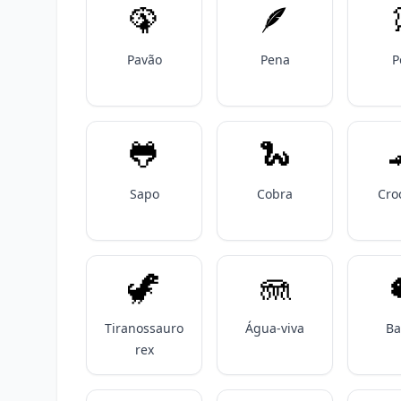
🦚
🪶
Pavão
Pena
P
🐸
🐍
Sapo
Cobra
Cro
🦖
🪼
Tiranossauro
Água-viva
Ba
rex