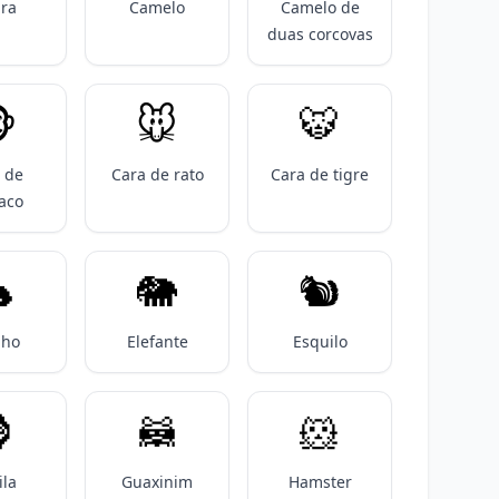
ra
Camelo
Camelo de
duas corcovas

🐭
🐯
 de
Cara de rato
Cara de tigre
aco

🐘
🐿️
lho
Elefante
Esquilo

🦝
🐹
ila
Guaxinim
Hamster