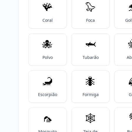
🪸
🦭
Coral
Foca
Gol
🐙
🦈
Polvo
Tubarão
Ab
🦂
🐜
Escorpião
Formiga
G
🦟
🕸️
Mosquito
Teia de
B