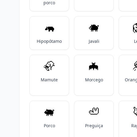
porco
🦛
🐗
Hipopótamo
Javali
L
🦣
🦇
Mamute
Morcego
Oran
🐖
🦥
Porco
Preguiça
Ra