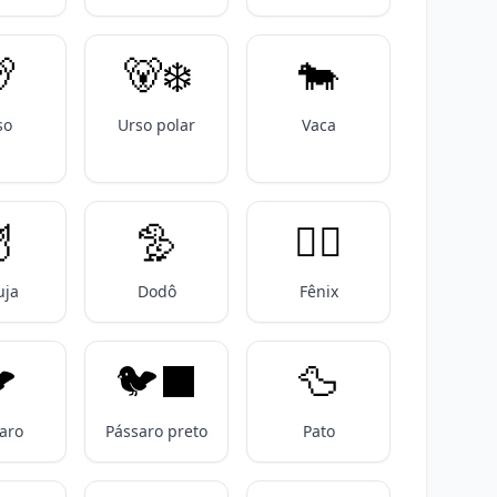

🐻‍❄️
🐄
so
Urso polar
Vaca

🦤
🐦‍🔥
uja
Dodô
Fênix
️
🐦‍⬛
🦆
aro
Pássaro preto
Pato