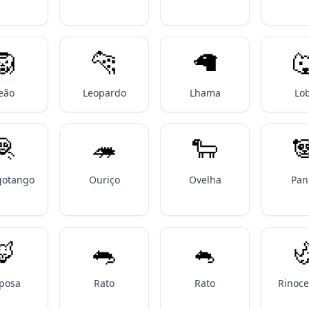
🦁
🐆
🦙

eão
Leopardo
Lhama
Lo
🦧
🦔
🐑

gotango
Ouriço
Ovelha
Pan
🦊
🐀
🐁

posa
Rato
Rato
Rinoce