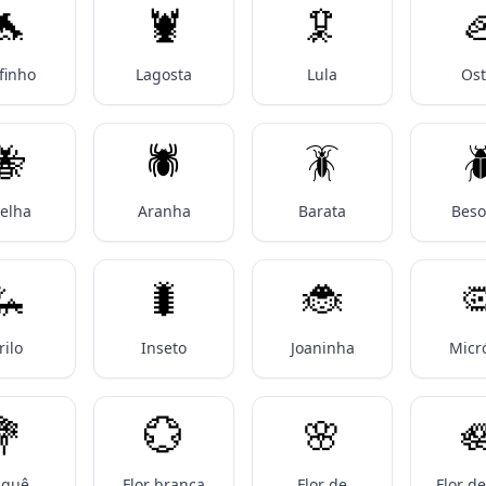
🐬
🦞
🦑

finho
Lagosta
Lula
Ost
🐝
🕷️
🪳

elha
Aranha
Barata
Beso
🦗
🐛
🐞

rilo
Inseto
Joaninha
Micr
💐
💮
🌸

uquê
Flor branca
Flor de
Flor de