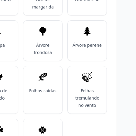
margarida

🌳
🌲
ipa
Árvore
Árvore perene
frondosa

🍂
🍃
a de
Folhas caídas
Folhas
do
tremulando
no vento
️
🍀