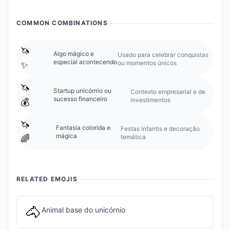
COMMON COMBINATIONS
🦄
Algo mágico e
Usado para celebrar conquistas
especial acontecendo
ou momentos únicos
✨
🦄
Startup unicórnio ou
Contexto empresarial e de
sucesso financeiro
investimentos
💰
🦄
Fantasia colorida e
Festas infantis e decoração
mágica
temática
🌈
RELATED EMOJIS
🐴
Animal base do unicórnio