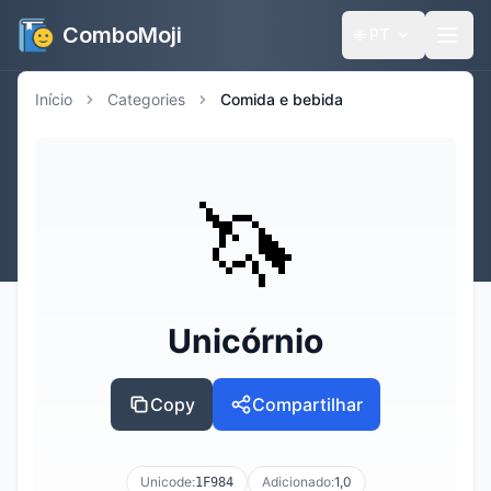
ComboMoji
🌐
PT
Início
Categories
Comida e bebida
🦄
Unicórnio
Copy
Compartilhar
Unicode:
Adicionado:
1,0
1F984