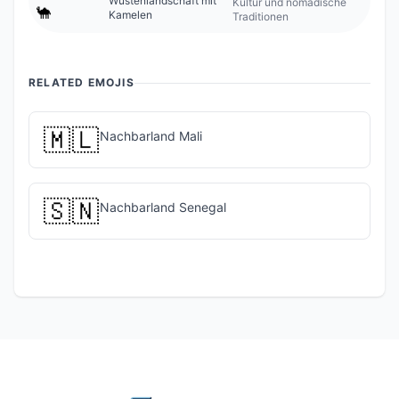
Wüstenlandschaft mit
Kultur und nomadische
🐪
Kamelen
Traditionen
RELATED EMOJIS
🇲🇱
Nachbarland Mali
🇸🇳
Nachbarland Senegal