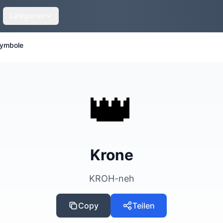
Categories
ymbole
👑
Krone
KROH-neh
Copy
Teilen