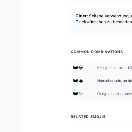
Older:
Seltene Verwendung, m
Glückwünschen zu besonderen
COMMON COMBINATIONS
👑💎
Königlicher Luxus, h
👑🔥
Herrscher sein, an d
👑✨
Königlich und strahl
RELATED EMOJIS