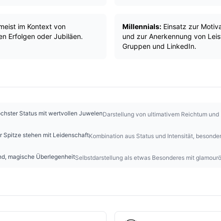
eist im Kontext von
Millennials:
Einsatz zur Motiva
 Erfolgen oder Jubiläen.
und zur Anerkennung von Lei
Gruppen und LinkedIn.
öchster Status mit wertvollen Juwelen
Darstellung von ultimativem Reichtum und 
er Spitze stehen mit Leidenschaft
Kombination aus Status und Intensität, besonder
end, magische Überlegenheit
Selbstdarstellung als etwas Besonderes mit glamou