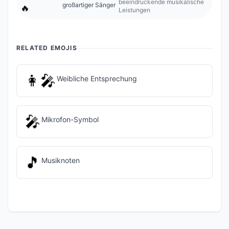
beeindruckende musikalische
großartiger Sänger
🔥
Leistungen
RELATED EMOJIS
👩‍🎤
Weibliche Entsprechung
🎤
Mikrofon-Symbol
🎵
Musiknoten