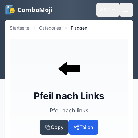
ComboMoji
🌐
DE
Startseite
Categories
Flaggen
⬅️
Pfeil nach Links
Pfeil nach links
Copy
Teilen