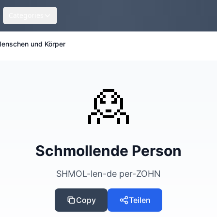
Categories
enschen und Körper
🙎
Schmollende Person
SHMOL-len-de per-ZOHN
Copy
Teilen