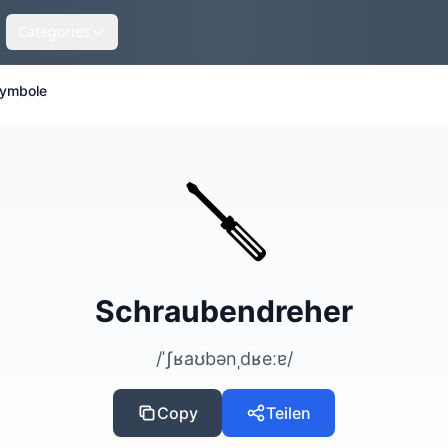
Categories
ymbole
🪛
Schraubendreher
/ˈʃʁaʊbənˌdʁeːɐ/
Copy
Teilen