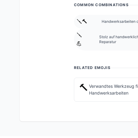
COMMON COMBINATIONS
🪛🔨
Handwerksarbeiten o
🪛
Stolz auf handwerklic
Reparatur
💪
RELATED EMOJIS
🔨
Verwandtes Werkzeug f
Handwerksarbeiten