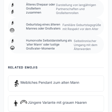
👴
Älteres Ehepaar oder
Darstellung von langjährigen
Großeltern
Partnerschaften und
👵
zusammen
Großelternrollen
👴
Geburtstag eines älteren
Familiäre Geburtstagsgrüße
Mannes oder Großvaters
mit Respekt vor dem Alter
🎂
👴
Humorvolle Selbstdarstellung als
Selbstironischer
'alter Mann' oder lustige
Umgang mit dem
😂
Großvater-Momente
Älterwerden
RELATED EMOJIS
👵
Weibliches Pendant zum alten Mann
👨‍🦳
Jüngere Variante mit grauen Haaren