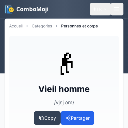
ComboMoji
🌐
FR
Accueil
Categories
Personnes et corps
👴
Vieil homme
/vjɛj ɔm/
Copy
Partager