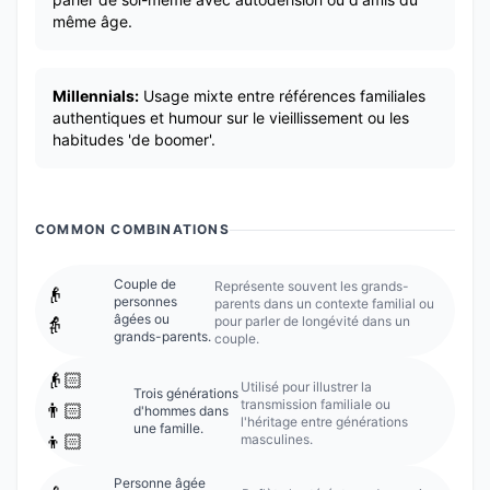
même âge.
Millennials:
Usage mixte entre références familiales
authentiques et humour sur le vieillissement ou les
habitudes 'de boomer'.
COMMON COMBINATIONS
Couple de
Représente souvent les grands-
👴
personnes
parents dans un contexte familial ou
âgées ou
pour parler de longévité dans un
👵
grands-parents.
couple.
👴🏻
Utilisé pour illustrer la
Trois générations
transmission familiale ou
👨🏻
d'hommes dans
l'héritage entre générations
une famille.
👦🏻
masculines.
Personne âgée