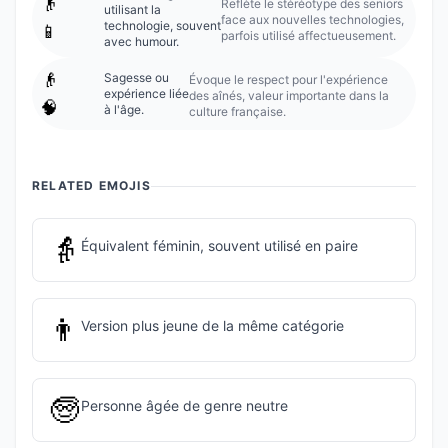
👴
Reflète le stéréotype des seniors
utilisant la
face aux nouvelles technologies,
technologie, souvent
📱
parfois utilisé affectueusement.
avec humour.
👴
Sagesse ou
Évoque le respect pour l'expérience
expérience liée
des aînés, valeur importante dans la
🧠
à l'âge.
culture française.
RELATED EMOJIS
👵
Équivalent féminin, souvent utilisé en paire
👨
Version plus jeune de la même catégorie
🧓
Personne âgée de genre neutre