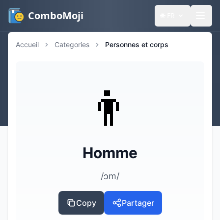
ComboMoji
🌐
FR
Accueil
Categories
Personnes et corps
👨
Homme
/ɔm/
Copy
Partager