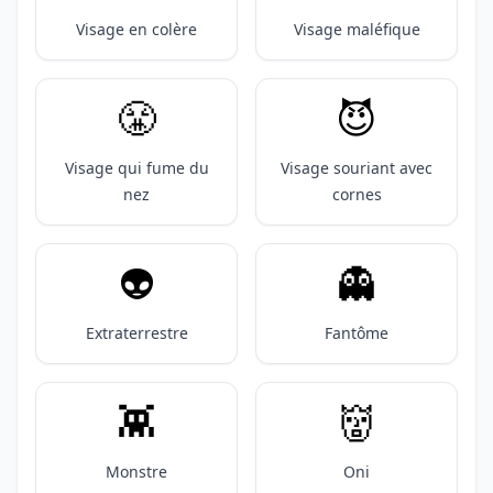
Visage en colère
Visage maléfique
😤
😈
Visage qui fume du
Visage souriant avec
nez
cornes
👽️
👻
Extraterrestre
Fantôme
👾
👹
Monstre
Oni