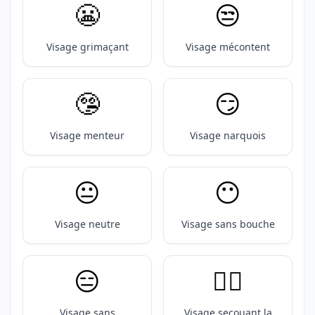
😬
😒
Visage grimaçant
Visage mécontent
🤥
😏
Visage menteur
Visage narquois
😐️
😶
Visage neutre
Visage sans bouche
😑
🙂‍↔️
Visage sans
Visage secouant la