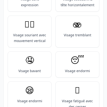
expression
tête horizontalement
🙂‍↕️
🫨
Visage souriant avec
Visage tremblant
mouvement vertical
🤤
😴
Visage bavant
Visage endormi
😪
🫩
Visage endormi
Visage fatigué avec
des cernes