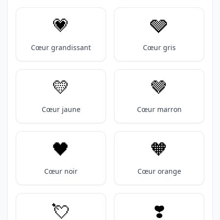
💗
🩶
Cœur grandissant
Cœur gris
💛
🤎
Cœur jaune
Cœur marron
🖤
🧡
Cœur noir
Cœur orange
💘
❣️