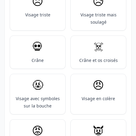
☹️
😥
Visage triste
Visage triste mais
soulagé
💀
☠️
Crâne
Crâne et os croisés
🤬
😠
Visage avec symboles
Visage en colère
sur la bouche
😡
👿