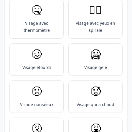
🤒
😵‍💫
Visage avec
Visage avec yeux en
thermomètre
spirale
🥴
🥶
Visage étourdi
Visage gelé
🤢
🥵
Visage nauséeux
Visage qui a chaud
🤧
🤮