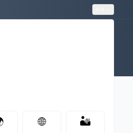
🌐
FR
️
🌐
🏜️