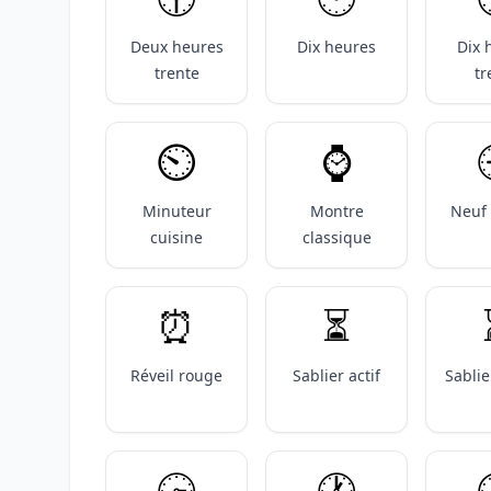
Deux heures
Dix heures
Dix 
trente
tr
⏲️
⌚️

Minuteur
Montre
Neuf
cuisine
classique
⏰️
⏳️
Réveil rouge
Sablier actif
Sablie
🕞️
🕐️
