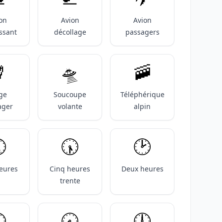
on
Avion
Avion
issant
décollage
passagers

🛸
🚠
ge
Soucoupe
Téléphérique
ager
volante
alpin
️
🕠️
🕑️
eures
Cinq heures
Deux heures
trente
️
🕣️
🕛️