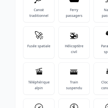
Canoë
Ferry
Na
traditionnel
passagers
pas
🚀
🚁
Fusée spatiale
Hélicoptère
Par
civil
sp
🚡
🚟

Téléphérique
Train
Clo
alpin
suspendu
con
🕝️
🕙️
