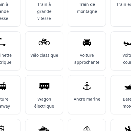
ain à
Train à
Train de
Train e
ande
grande
montagne
tesse
vitesse
🛴
🚲️
🚘️

tinette
Vélo classique
Voiture
Voit
trique
approchante
cou
🚋
🚃
⚓️

iture
Wagon
Ancre marine
Bat
amway
électrique
mot
🚢
🛳️
⛵️
