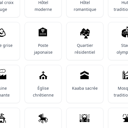
al croix
Hôtel
Hôtel
Hut
ouge
moderne
romantique
traditi
🪨
🏣
🏘️

e grise
Poste
Quartier
Sta
japonaise
résidentiel
olymp
️
⛪️
🕋

sine
Église
Kaaba sacrée
Mosq
mante
chrétienne
traditi
🎪
🎠
🌇
⛲