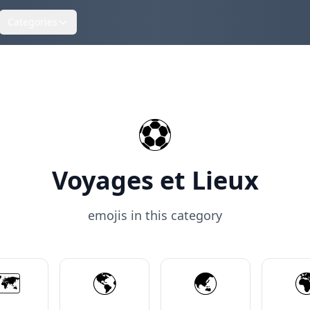
Categories
⚽
Voyages et Lieux
emojis in this category
️
🌎️
🌏️
