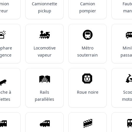
mion
Camionnette
Camion
Faut
vreur
pickup
pompier
man
🚨
🚂
🚇️

ophare
Locomotive
Métro
Mini
rgence
vapeur
souterrain
passa
🛹
🛤️
🛞

nche à
Rails
Roue noire
Scoo
lettes
parallèles
moto
🚄
🚅
🚞
