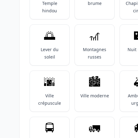
Temple
brume
Chapi
hindou
ci
🌅
🎢
Lever du
Montagnes
Nuit 
soleil
russes
🌆
🏙️

Ville
Ville moderne
Amb
crépuscule
ur
🚍️
🚛