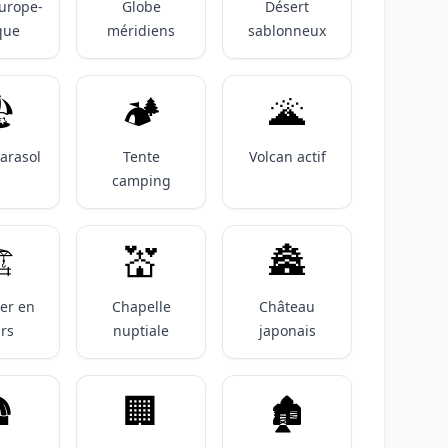
urope-
Globe
Désert
que
méridiens
sablonneux
️
🏕️
🌋
arasol
Tente
Volcan actif
camping
️
💒
🏯
er en
Chapelle
Château
rs
nuptiale
japonais

🏢
🏚️