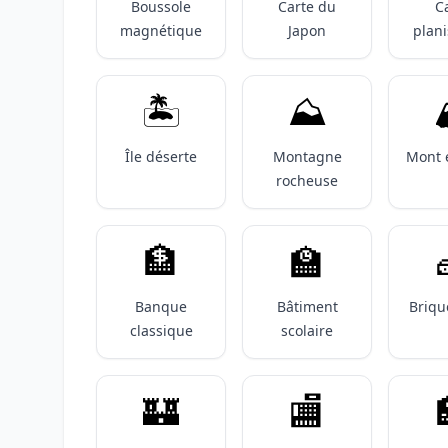
Boussole
Carte du
C
magnétique
Japon
plan
🏝️
⛰️

Île déserte
Montagne
Mont 
rocheuse
🏦
🏫
Banque
Bâtiment
Briqu
classique
scolaire
🏰
🏬