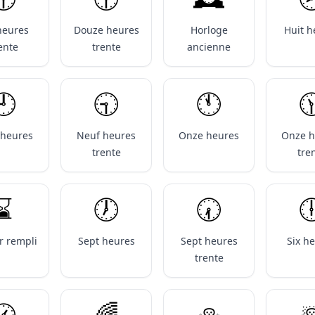
heures
Douze heures
Horloge
Huit h
ente
trente
ancienne
️
🕤️
🕚️

 heures
Neuf heures
Onze heures
Onze h
trente
tre
⌛️
🕖️
🕢️

r rempli
Sept heures
Sept heures
Six h
trente
️
🌈
⛄️
☃