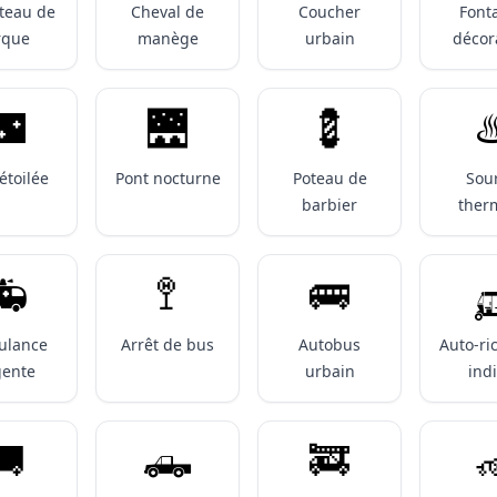
teau de
Cheval de
Coucher
Font
rque
manège
urbain
décor
🌃
🌉
💈
♨
étoilée
Pont nocturne
Poteau de
Sou
barbier
ther
️
🚏
🚌

ulance
Arrêt de bus
Autobus
Auto-ri
gente
urbain
ind
🚚
🛻
🚒
