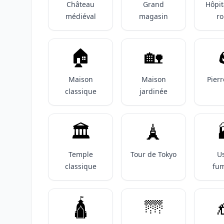
Château
Grand
Hôpit
médiéval
magasin
r
🏠️
🏡
Maison
Maison
Pierr
classique
jardinée
🏛️
🗼

Temple
Tour de Tokyo
U
classique
fu
🛕
🌁