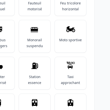
euil
Fauteuil
Feu tricolore
uel
motorisé
horizontal

🚝
🏍️
bus
Monorail
Moto sportive
gers
suspendu

⛽️
🚖
ter
Station
Taxi
risé
essence
approchant

🚈
🚊