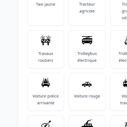
Taxi jaune
Tracteur
Tr
agricole
gr
vi
🚧
🚎
Travaux
Trolleybus
Trot
routiers
électrique
élec
🚔️
🚗
Voiture police
Voiture rouge
Vo
arrivante
tr
🛶
⛴️