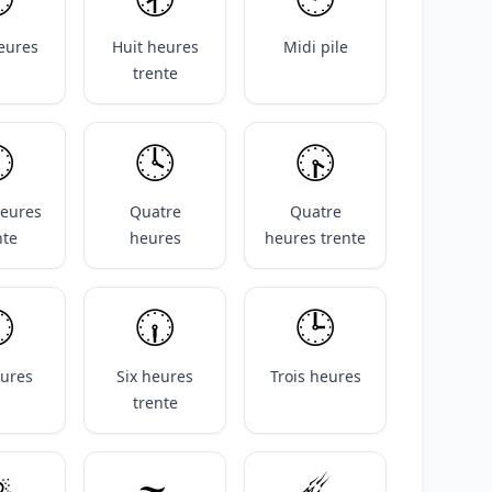
eures
Huit heures
Midi pile
trente
️
🕓️
🕟️
eures
Quatre
Quatre
nte
heures
heures trente
️
🕡️
🕒️
eures
Six heures
Trois heures
trente
️
🌫️
☄️