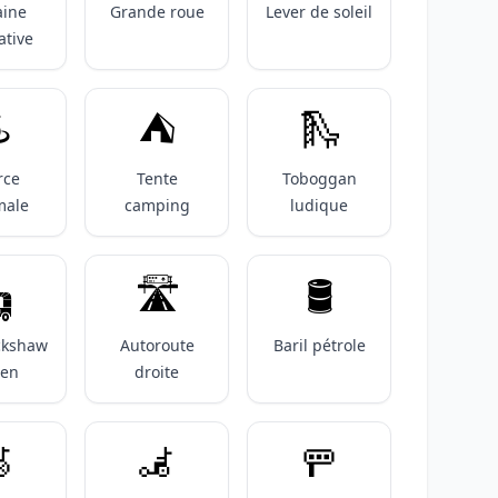
aine
Grande roue
Lever de soleil
ative
️
⛺️
🛝
rce
Tente
Toboggan
male
camping
ludique

🛣️
🛢️
ckshaw
Autoroute
Baril pétrole
ien
droite

🦼
🚥