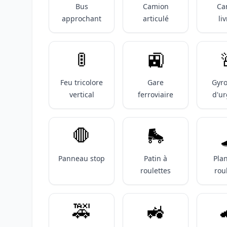
Bus
Camion
Ca
approchant
articulé
li
🚦
🚉
Feu tricolore
Gare
Gyr
vertical
ferroviaire
d'u
🛑
🛼
Panneau stop
Patin à
Pla
roulettes
rou
🚕
🚜