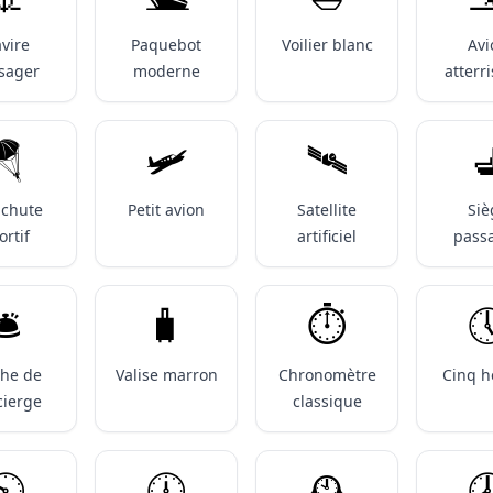
vire
Paquebot
Voilier blanc
Avi
sager
moderne
atterr
🪂
🛩️
🛰️

achute
Petit avion
Satellite
Siè
ortif
artificiel
pass
️
🧳
⏱️

che de
Valise marron
Chronomètre
Cinq h
cierge
classique
️
🕧️
🕰️
