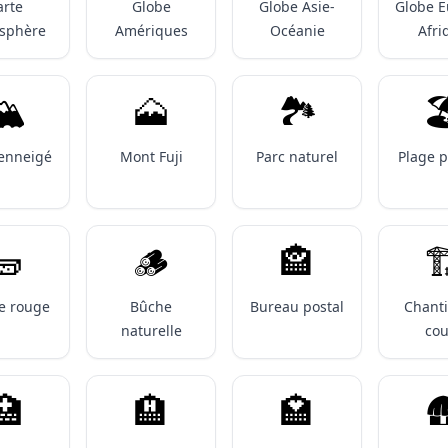
arte
Globe
Globe Asie-
Globe E
isphère
Amériques
Océanie
Afri
️
🗻
🏞️

enneigé
Mont Fuji
Parc naturel
Plage p
🧱
🪵
🏤

e rouge
Bûche
Bureau postal
Chanti
naturelle
cou
🏥
🏨
🏩
