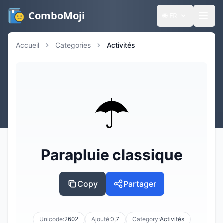
ComboMoji
🌐
FR
Accueil
Categories
Activités
☂️
Parapluie classique
Copy
Partager
Unicode:
Ajouté:
0,7
Category:
Activités
2602