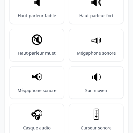
🔈️
🔊
Haut-parleur faible
Haut-parleur fort
🔇
📣
Haut-parleur muet
Mégaphone sonore
📢
🔉
Mégaphone sonore
Son moyen
🎧️
🎚️
Casque audio
Curseur sonore