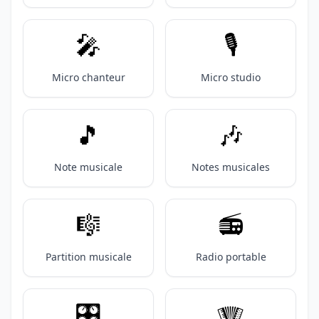
🎤
🎙️
Micro chanteur
Micro studio
🎵
🎶
Note musicale
Notes musicales
🎼
📻️
Partition musicale
Radio portable
🎛️
🪗