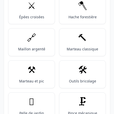
⚔️
🪓
Épées croisées
Hache forestière
🔗
🔨
Maillon argenté
Marteau classique
⚒️
🛠️
Marteau et pic
Outils bricolage
🪏
🗜️
Pelle de jardin
Pince mécanique