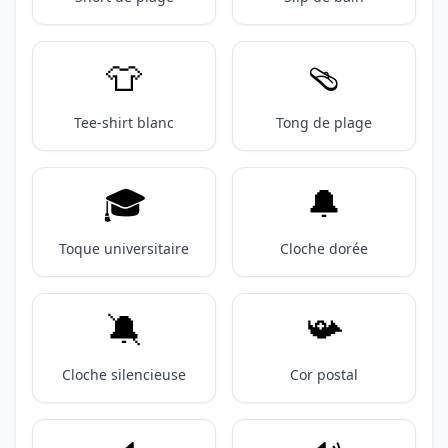
👕
🩴
Tee-shirt blanc
Tong de plage
🎓️
🔔
Toque universitaire
Cloche dorée
🔕
📯
Cloche silencieuse
Cor postal