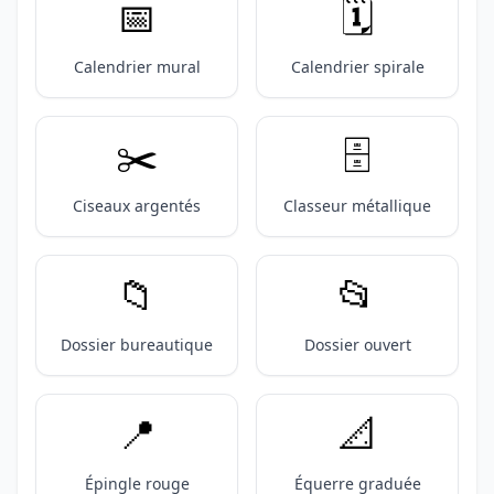
📅
🗓️
Calendrier mural
Calendrier spirale
✂️
🗄️
Ciseaux argentés
Classeur métallique
📁
📂
Dossier bureautique
Dossier ouvert
📍
📐
Épingle rouge
Équerre graduée