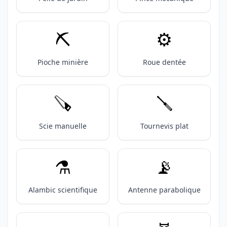
⛏️
⚙️
Pioche minière
Roue dentée
🪚
🪛
Scie manuelle
Tournevis plat
⚗️
📡
Alambic scientifique
Antenne parabolique