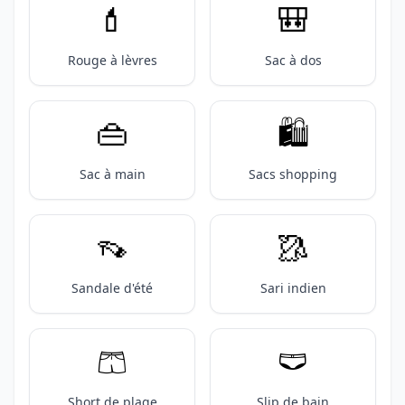
💄
🎒
Rouge à lèvres
Sac à dos
👜
🛍️
Sac à main
Sacs shopping
👡
🥻
Sandale d'été
Sari indien
🩳
🩲
Short de plage
Slip de bain