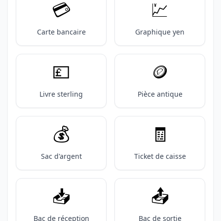
💳️
💹
Carte bancaire
Graphique yen
💷
🪙
Livre sterling
Pièce antique
💰️
🧾
Sac d'argent
Ticket de caisse
📥️
📤️
Bac de réception
Bac de sortie