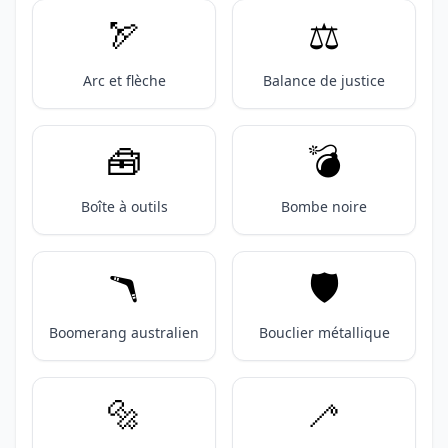
🏹
⚖️
Arc et flèche
Balance de justice
🧰
💣️
Boîte à outils
Bombe noire
🪃
🛡️
Boomerang australien
Bouclier métallique
🔩
🦯