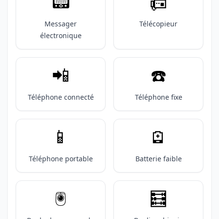
📟️
📠
Messager
Télécopieur
électronique
📲
☎️
Téléphone connecté
Téléphone fixe
📱
🪫
Téléphone portable
Batterie faible
🖲️
🧮