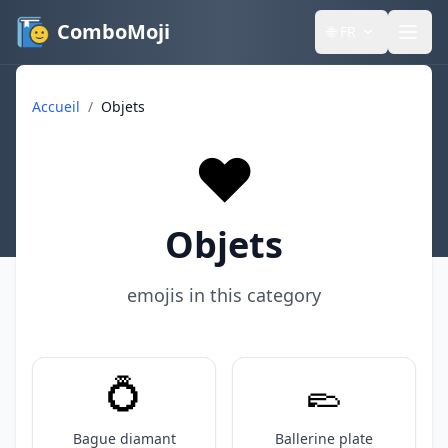
ComboMoji
🌐
FR
Accueil
/
Objets
❤️
Objets
emojis in this category
💍
🥿
Bague diamant
Ballerine plate