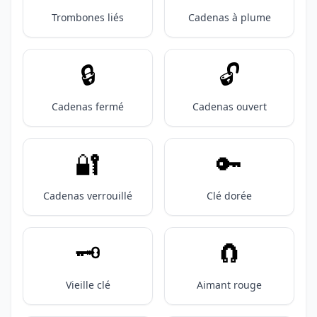
Trombones liés
Cadenas à plume
🔒️
🔓️
Cadenas fermé
Cadenas ouvert
🔐
🔑
Cadenas verrouillé
Clé dorée
🗝️
🧲
Vieille clé
Aimant rouge