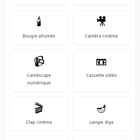
🕯️
🎥
Bougie allumée
Caméra cinéma
📹️
📼
Caméscope
Cassette vidéo
numérique
🎬️
🪔
Clap cinéma
Lampe diya