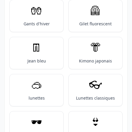
🧤
🦺
Gants d'hiver
Gilet fluorescent
👖
👘
Jean bleu
Kimono japonais
🥽
👓️
lunettes
Lunettes classiques
🕶️
👙