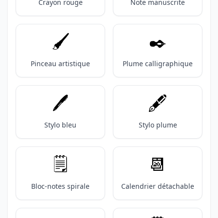
Crayon rouge
Note manuscrite
🖌️
✒️
Pinceau artistique
Plume calligraphique
🖊️
🖋️
Stylo bleu
Stylo plume
🗒️
📆
Bloc-notes spirale
Calendrier détachable