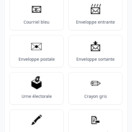
📧
📨
Courriel bleu
Enveloppe entrante
✉️
📩
Enveloppe postale
Enveloppe sortante
🗳️
✏️
Urne électorale
Crayon gris
🖍️
📝