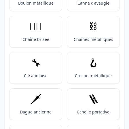
Boulon métallique
Canne d'aveugle
⛓️‍💥
⛓️
Chaîne brisée
Chaînes métalliques
🔧
🪝
Clé anglaise
Crochet métallique
🗡️
🪜
Dague ancienne
Echelle portative