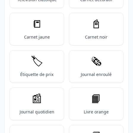
📒
📓
Carnet jaune
Carnet noir
🏷️
🗞️
Étiquette de prix
Journal enroulé
📰
📙
Journal quotidien
Livre orange