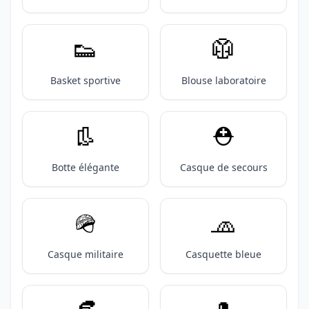
👟
🥼
Basket sportive
Blouse laboratoire
👢
⛑️
Botte élégante
Casque de secours
🪖
🧢
Casque militaire
Casquette bleue