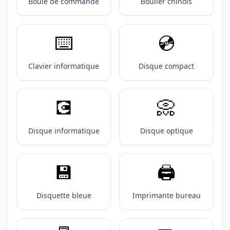
Boule de commande
Boulier chinois
⌨️
💿️
Clavier informatique
Disque compact
💽
📀
Disque informatique
Disque optique
💾
🖨️
Disquette bleue
Imprimante bureau