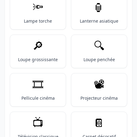
🔦
🏮
Lampe torche
Lanterne asiatique
🔎
🔍️
Loupe grossissante
Loupe penchée
🎞️
📽️
Pellicule cinéma
Projecteur cinéma
📺️
📔
Télévision classique
Carnet décoratif