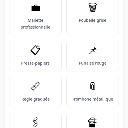
💼
🗑️
Mallette
Poubelle grise
professionnelle
📋️
📌
Presse-papiers
Punaise rouge
📏
📎
Règle graduée
Trombone métallique
🖇️
🔏