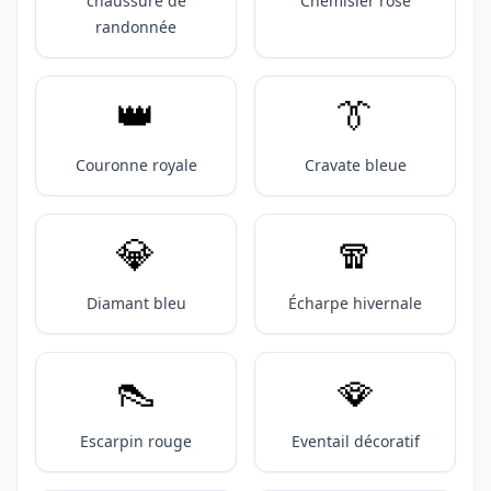
chaussure de
Chemisier rose
randonnée
👑
👔
Couronne royale
Cravate bleue
💎
🧣
Diamant bleu
Écharpe hivernale
👠
🪭
Escarpin rouge
Eventail décoratif