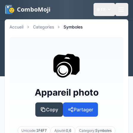
ComboMoji
🌐
FR
Accueil
Categories
Symboles
📷️
Appareil photo
Copy
Partager
Unicode:
Ajouté:
0,6
Category:
Symboles
1F4F7