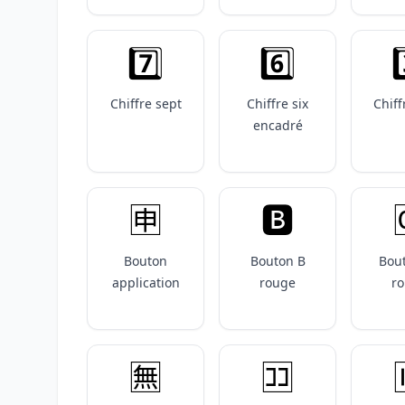
7️⃣
6️⃣
3
Chiffre sept
Chiffre six
Chiff
encadré
🈸
🅱️
Bouton
Bouton B
Bou
application
rouge
r
🈚️
🈁