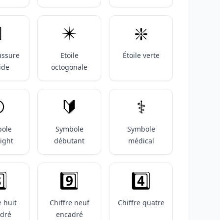

✴️
❇️
ussure
Etoile
Étoile verte
ide
octogonale
️
🔰
⚕️
ole
Symbole
Symbole
ight
débutant
médical
️⃣
9️⃣
4️⃣
e huit
Chiffre neuf
Chiffre quatre
dré
encadré