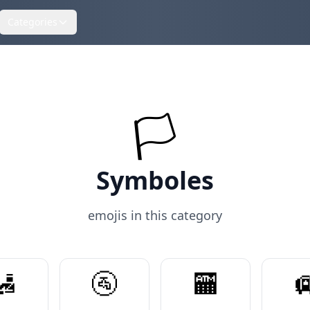
Categories
🏳️
Symboles
emojis in this category
🛃
🚰
🏧
