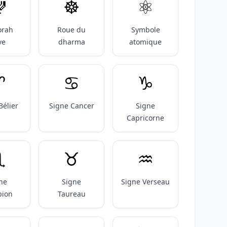

☸️
⚛️
rah
Roue du
Symbole
ve
dharma
atomique
️
♋️
♑️
Bélier
Signe Cancer
Signe
Capricorne
️
♉️
♒️
ne
Signe
Signe Verseau
pion
Taureau