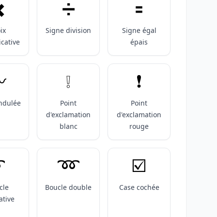
️
➗️
🟰
ix
Signe division
Signe égal
icative
épais
️
❕️
❗️
ndulée
Point
Point
d'exclamation
d'exclamation
blanc
rouge
️
➿️
☑️
cle
Boucle double
Case cochée
ative