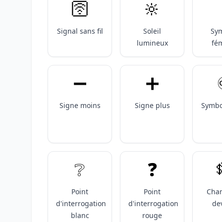
🛜
🔆
Signal sans fil
Soleil
Sy
lumineux
fé
➖️
➕️
Signe moins
Signe plus
Symbol
❔️
❓️
Point
Point
Cha
d'interrogation
d'interrogation
de
blanc
rouge