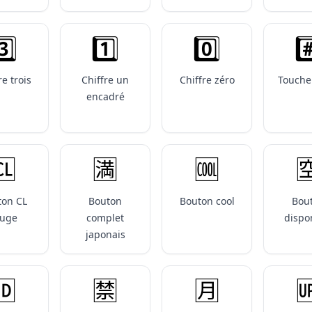
️⃣
1️⃣
0️⃣
#
re trois
Chiffre un
Chiffre zéro
Touche
encadré
🆑
🈵
🆒

ton CL
Bouton
Bouton cool
Bou
ouge
complet
dispo
japonais
🆔
🈲
🈷️
