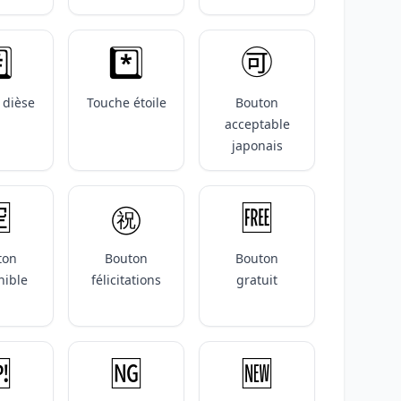
️⃣
*️⃣
🉑
 dièse
Touche étoile
Bouton
acceptable
japonais

㊗️
🆓
ton
Bouton
Bouton
nible
félicitations
gratuit

🆖
🆕