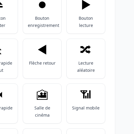
️
⏺️
▶️
ton
Bouton
Bouton
ter
enregistrement
lecture
️
◀️
🔀
rapide
Flèche retour
Lecture
ut
aléatoire
️
🎦
📶
rapide
Salle de
Signal mobile
cinéma