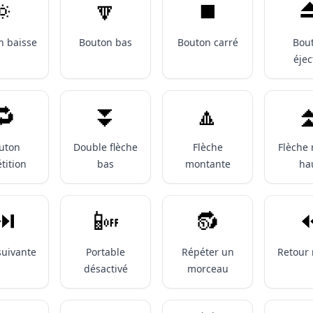
🔅
🔽
⏹️
⏏
n baisse
Bouton bas
Bouton carré
Bou
éjec
🔁
⏬️
🔼
⏫
uton
Double flèche
Flèche
Flèche 
tition
bas
montante
ha
⏭️
📴
🔂
⏪
suivante
Portable
Répéter un
Retour 
désactivé
morceau