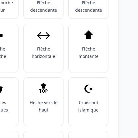
courbe
Flèche
Flèche
our
descendante
descendante
️
↔️
⬆️
che
Flèche
Flèche
che
horizontale
montante

🔝
☪️
hes
Flèche vers le
Croissant
ques
haut
islamique