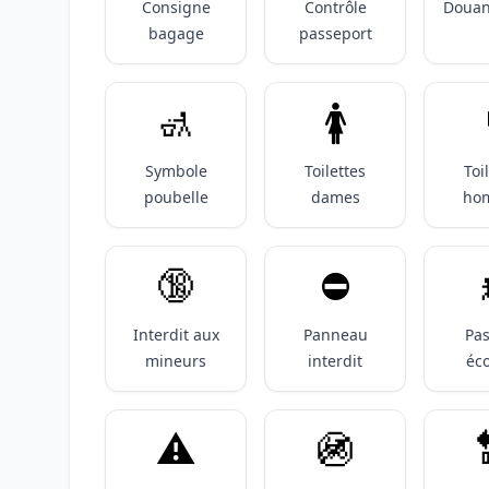
Consigne
Contrôle
Douan
bagage
passeport
🚮
🚺️
Symbole
Toilettes
Toi
poubelle
dames
ho
🔞
⛔️
Interdit aux
Panneau
Pa
mineurs
interdit
éco
⚠️
🚳