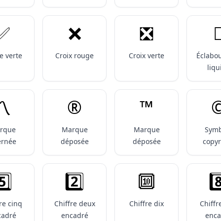
✅️
❌️
❎️

e verte
Croix rouge
Croix verte
Éclabo
liqu
〽️
®️
™️
©
rque
Marque
Marque
Symb
ernée
déposée
déposée
copyr
️⃣
2️⃣
🔟
8
re cinq
Chiffre deux
Chiffre dix
Chiffr
cadré
encadré
enca