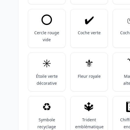
⭕️
✔️
Cercle rouge
Coche verte
Coch
vide
✳️
⚜️
Étoile verte
Fleur royale
Ma
décorative
alt
♻️
🔱
5
Symbole
Trident
Chiff
recyclage
emblématique
en