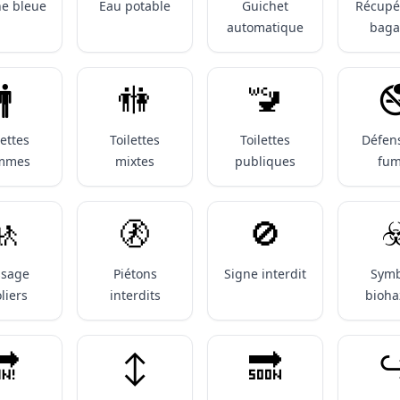
e bleue
Eau potable
Guichet
Récupé
automatique
baga
🚹️
🚻
🚾

lettes
Toilettes
Toilettes
Défen
mmes
mixtes
publiques
fum
🚸
🚷
🚫
☣
ssage
Piétons
Signe interdit
Symb
liers
interdits
bioha
🔛
↕️
🔜
↪