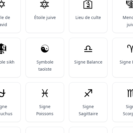
✡️
🔯
🛐

ile de
Étoile juive
Lieu de culte
Meno
avid
jui
🪯
☯️
♎️
♈
le sikh
Symbole
Signe Balance
Signe 
taoïste
⛎️
♓️
♐️
♏
igne
Signe
Signe
Sig
iuchus
Poissons
Sagittaire
Scor