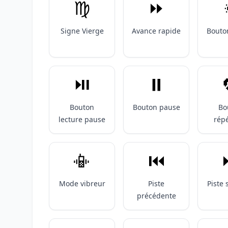
♍️
⏩️
Signe Vierge
Avance rapide
Bouto
⏯️
⏸️
Bouton
Bouton pause
Bo
lecture pause
répé
📳
⏮️
Mode vibreur
Piste
Piste 
précédente