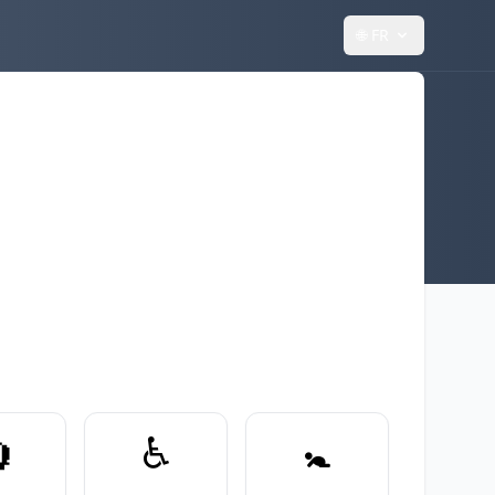
🌐
FR

♿️
🚼️