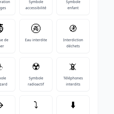
ration
Symbole
Symbole
ges
accessibilité
enfant
️
🚱
🚯
se de
Eau interdite
Interdiction
er
déchets
️
☢️
📵
ole
Symbole
Téléphones
zard
radioactif
interdits
️
⤵️
⬇️