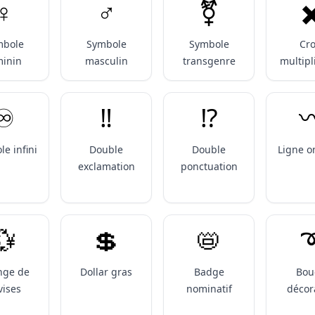
♀️
♂️
⚧️
✖
mbole
Symbole
Symbole
Cro
minin
masculin
transgenre
multipl
♾️
‼️
⁉️
〰
e infini
Double
Double
Ligne o
exclamation
ponctuation
💱
💲
📛
➰
nge de
Dollar gras
Badge
Bou
vises
nominatif
décor