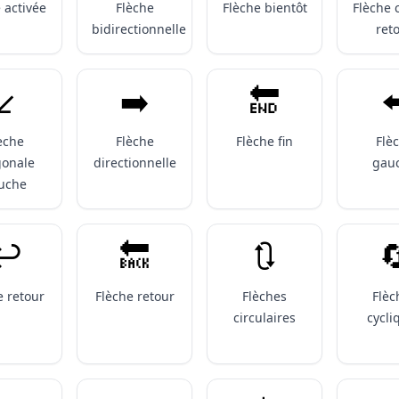
 activée
Flèche
Flèche bientôt
Flèche 
bidirectionnelle
ret
↙️
➡️
🔚
⬅
èche
Flèche
Flèche fin
Flè
gonale
directionnelle
gau
uche
↩️
🔙
🔃

e retour
Flèche retour
Flèches
Flèc
circulaires
cycli