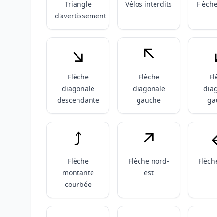
Triangle
Vélos interdits
Flèche
d'avertissement
↘️
↖️
Flèche
Flèche
Fl
diagonale
diagonale
dia
descendante
gauche
ga
⤴️
↗️
Flèche
Flèche nord-
Flèch
montante
est
courbée