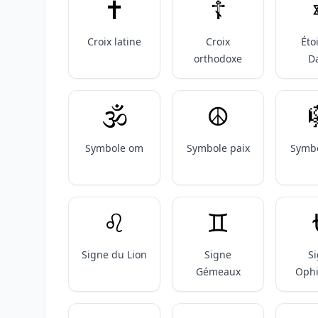
✝️
☦️
Croix latine
Croix
Éto
orthodoxe
D
🕉️
☮️
Symbole om
Symbole paix
Symbo
♌️
♊️
Signe du Lion
Signe
S
Gémeaux
Oph