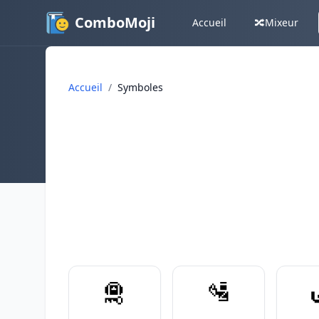
ComboMoji
Accueil
🔀
Mixeur
Accueil
/
Symboles
🛅
🛂