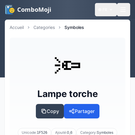
ComboMoji
🌐
FR
Accueil
Categories
Symboles
🔦
Lampe torche
Copy
Partager
Unicode:
Ajouté:
0,6
Category:
Symboles
1F526