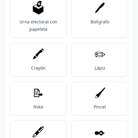
🗳️
🖊️
Urna electoral con
Bolígrafo
papeleta
🖍️
✏️
Crayón
Lápiz
📝
🖌️
Nota
Pincel
🖋️
✒️