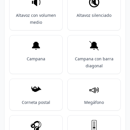
🔉
🔇
Altavoz con volumen
Altavoz silenciado
medio
🔔
🔕
Campana
Campana con barra
diagonal
📯
📣
Corneta postal
Megáfono
🎧️
🎚️