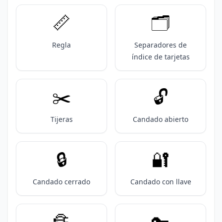
📏
🗂️
Regla
Separadores de
índice de tarjetas
✂️
🔓️
Tijeras
Candado abierto
🔒️
🔐
Candado cerrado
Candado con llave
🔏
🔑