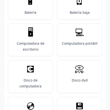
🔋
🪫
Batería
Batería baja
🖥️
💻️
Computadora de
Computadora portátil
escritorio
💽
📀
Disco de
Disco dvd
computadora
💿️
💾