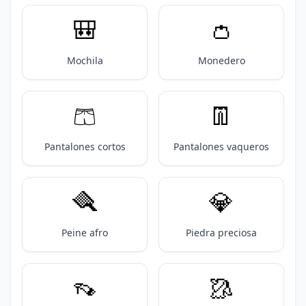
🎒
👛
Mochila
Monedero
🩳
👖
Pantalones cortos
Pantalones vaqueros
🪮
💎
Peine afro
Piedra preciosa
👡
🥻