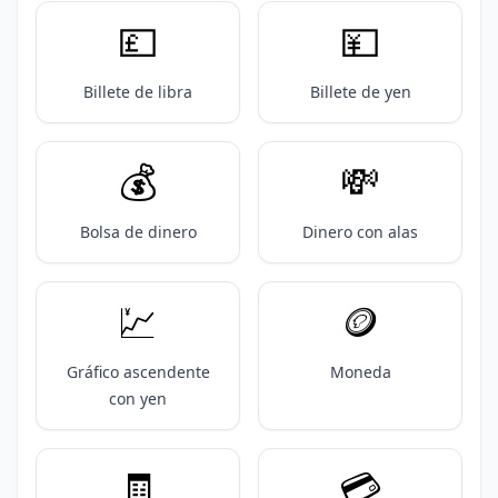
💷
💴
Billete de libra
Billete de yen
💰️
💸
Bolsa de dinero
Dinero con alas
💹
🪙
Gráfico ascendente
Moneda
con yen
🧾
💳️