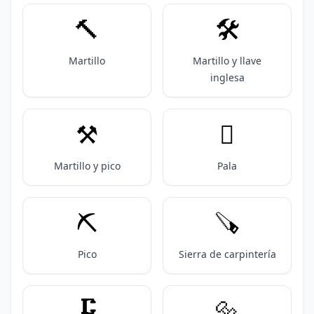
🔨
🛠️
Martillo
Martillo y llave
inglesa
⚒️
🪏
Martillo y pico
Pala
⛏️
🪚
Pico
Sierra de carpintería
🗜️
🔩