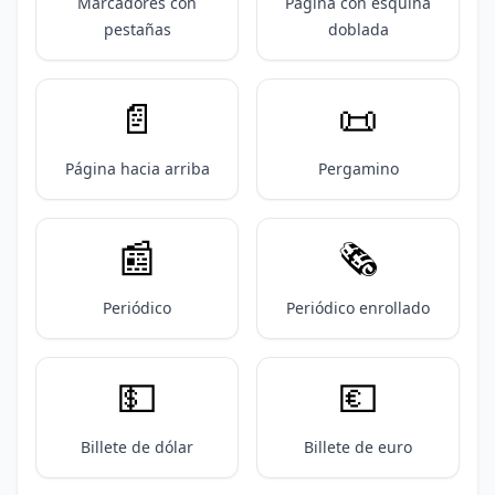
Marcadores con
Página con esquina
pestañas
doblada
📄
📜
Página hacia arriba
Pergamino
📰
🗞️
Periódico
Periódico enrollado
💵
💶
Billete de dólar
Billete de euro