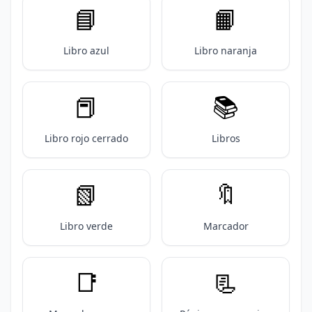
📘
📙
Libro azul
Libro naranja
📕
📚️
Libro rojo cerrado
Libros
📗
🔖
Libro verde
Marcador
📑
📃