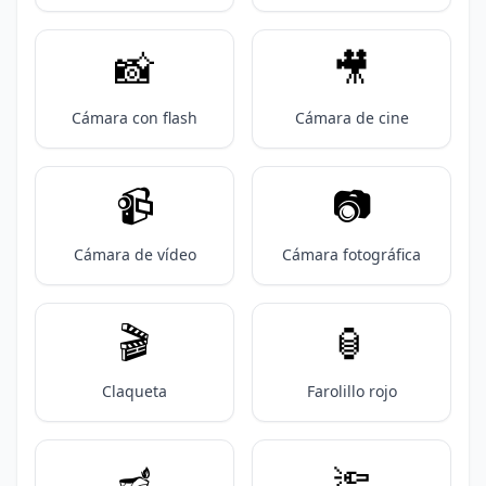
📸
🎥
Cámara con flash
Cámara de cine
📹️
📷️
Cámara de vídeo
Cámara fotográfica
🎬️
🏮
Claqueta
Farolillo rojo
🪔
🔦