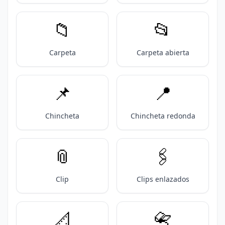
📁
📂
Carpeta
Carpeta abierta
📌
📍
Chincheta
Chincheta redonda
📎
🖇️
Clip
Clips enlazados
📐
📇