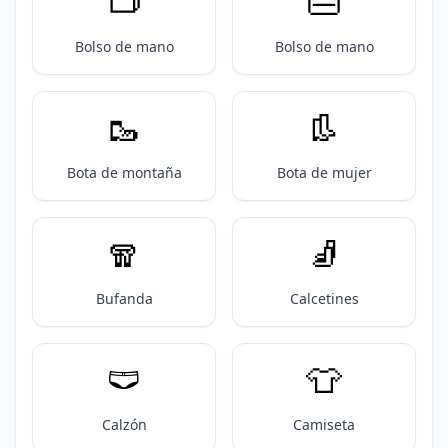
👝
👜
Bolso de mano
Bolso de mano
🥾
👢
Bota de montaña
Bota de mujer
🧣
🧦
Bufanda
Calcetines
🩲
👕
Calzón
Camiseta