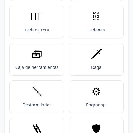
⛓️‍💥
⛓️
Cadena rota
Cadenas
🧰
🗡️
Caja de herramientas
Daga
🪛
⚙️
Destornillador
Engranaje
🪜
🛡️