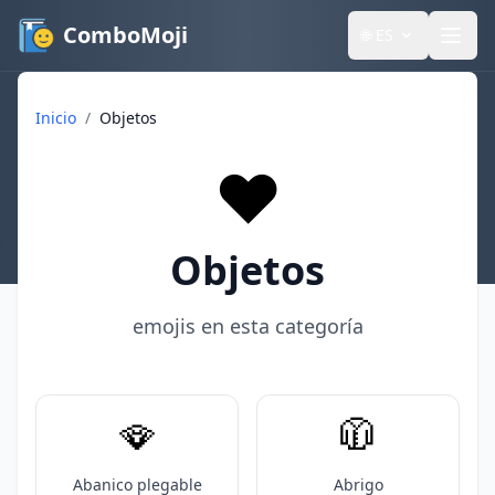
ComboMoji
🌐
ES
Inicio
/
Objetos
❤️
Objetos
emojis en esta categoría
🪭
🧥
Abanico plegable
Abrigo