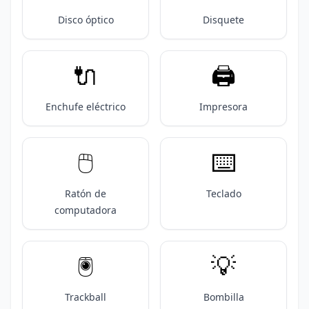
Disco óptico
Disquete
🔌
🖨️
Enchufe eléctrico
Impresora
🖱️
⌨️
Ratón de
Teclado
computadora
🖲️
💡
Trackball
Bombilla