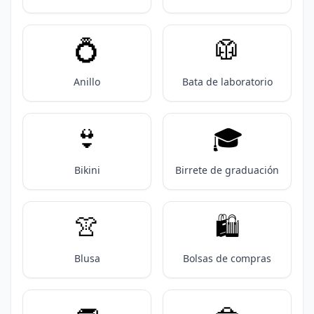
💍
🥼
Anillo
Bata de laboratorio
👙
🎓️
Bikini
Birrete de graduación
👚
🛍️
Blusa
Bolsas de compras