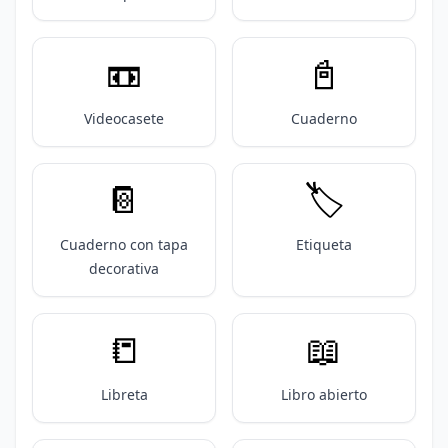
📼
📓
Videocasete
Cuaderno
📔
🏷️
Cuaderno con tapa
Etiqueta
decorativa
📒
📖
Libreta
Libro abierto