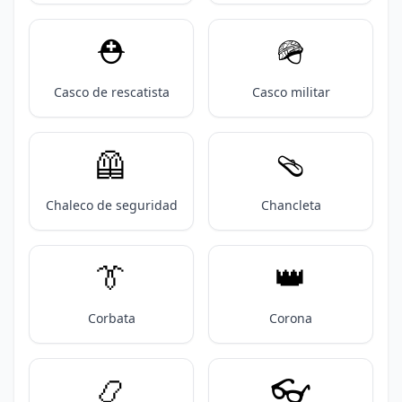
⛑️
🪖
Casco de rescatista
Casco militar
🦺
🩴
Chaleco de seguridad
Chancleta
👔
👑
Corbata
Corona
📿
👓️