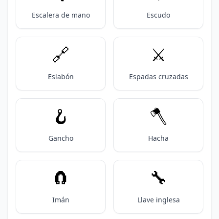
Escalera de mano
Escudo
🔗
⚔️
Eslabón
Espadas cruzadas
🪝
🪓
Gancho
Hacha
🧲
🔧
Imán
Llave inglesa