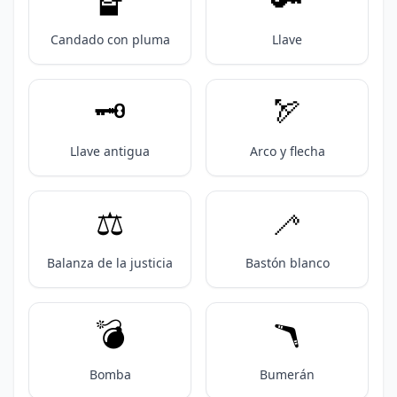
Candado con pluma
Llave
🗝️
🏹
Llave antigua
Arco y flecha
⚖️
🦯
Balanza de la justicia
Bastón blanco
💣️
🪃
Bomba
Bumerán