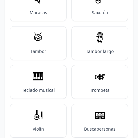
Maracas
Saxofón
🥁
🪘
Tambor
Tambor largo
🎹
🎺
Teclado musical
Trompeta
🎻
📟️
Violín
Buscapersonas