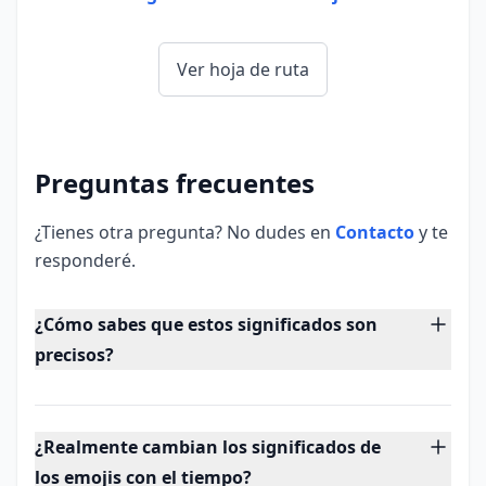
Ver hoja de ruta
Preguntas frecuentes
¿Tienes otra pregunta? No dudes en
Contacto
y te
responderé.
¿Cómo sabes que estos significados son
precisos?
Paso cada significado de emoji por análisis
de datos y luego lo verifico con hablantes
¿Realmente cambian los significados de
nativos. Cuando encuentro que un emoji
los emojis con el tiempo?
significa una cosa en Japón y otra en Brasil,