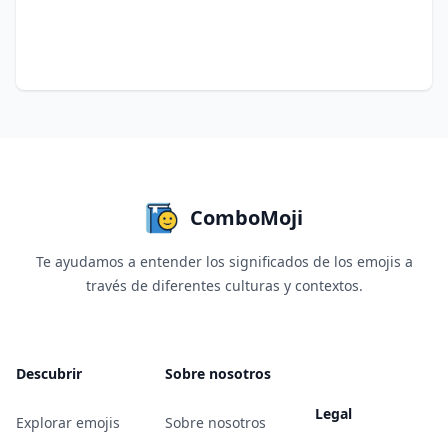
investigación humana.
Si notas que falta un significado o crees que
me equivoqué en algo, por favor hazme
saber a través del
formulario de contacto
.
Tus sugerencias ayudan a hacer este
recurso mejor para todos.
ComboMoji
Te ayudamos a entender los significados de los emojis a
través de diferentes culturas y contextos.
Descubrir
Sobre nosotros
Legal
Explorar emojis
Sobre nosotros