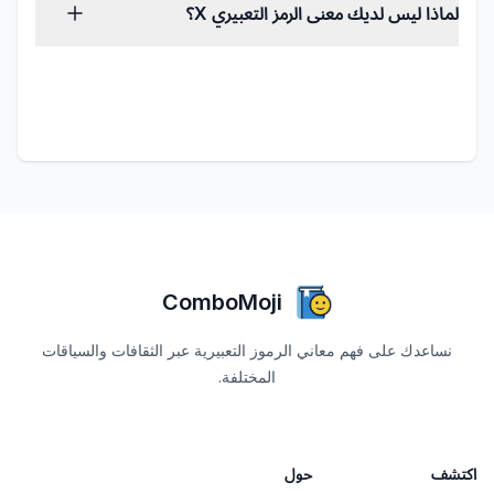
المدقق الإملائي. الرؤى الثقافية وتحليل البيانات؟
لماذا ليس لديك معنى الرمز التعبيري X؟
كل ذلك بحث بشري.
إذا لاحظت معنى مفقوداً أو تعتقد أنني أخطأت في
شيء ما، فيرجى إعلامي من خلال
نموذج الاتصال
.
اقتراحاتك تساعد في جعل هذا المورد أفضل للجميع.
ComboMoji
نساعدك على فهم معاني الرموز التعبيرية عبر الثقافات والسياقات
المختلفة.
اكتشف
حول