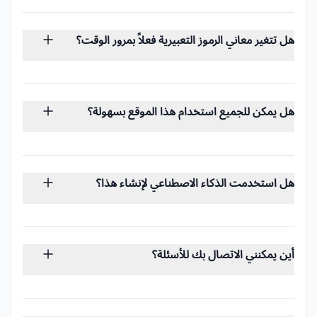
أقوم بتحليل كل معنى رمز تعبيري من خلال تحليل
البيانات ثم أتحقق مرة أخرى مع متحدثين أصليين.
هل تتغير معاني الرموز التعبيرية فعلاً بمرور الوقت؟
عندما أجد أن رمزاً تعبيرياً يعني شيئاً في اليابان
وشيئاً آخر في البرازيل، تحصل على كلا المعنيين
معاني الرموز التعبيرية تتغير أسرع مما تعتقد. ما
بالإضافة إلى السياق الثقافي الذي يفسر سبب وجود
كان يعنيه 💀 قبل خمس سنوات ليس ما يعنيه
هذه الاختلافات.
هل يمكن للجميع استخدام هذا الموقع بسهولة؟
اليوم. أتتبع كيفية تغير هذه المعاني عبر المجتمعات
والفئات العمرية المختلفة حتى تحصل على أنماط
التواصل الواضح مهم للجميع. يعمل الموقع مع
الاستخدام الحالية وليس التعريفات القديمة.
قارئات الشاشة وأدوات الوصول الأخرى، لذا سواء
هل استخدمت الذكاء الاصطناعي لإنشاء هذا؟
كنت تتحقق من معنى رمز تعبيري بسرعة على
هاتفك أو تقوم بأبحاث أعمق على جهاز الكمبيوتر
أستخدم الذكاء الاصطناعي للتدقيق اللغوي، وطرح
الخاص بك، يمكنك العثور على ما تحتاجه.
الأفكار، وترجمة المحتوى إلى لغات أخرى. لكنني لا
أين يمكنني الاتصال بك للأسئلة؟
أنشئ الموقع بأكمله بالذكاء الاصطناعي، سيكون
ذلك جنوناً. في عام 2025، عدم استخدام هذه
يمكنك التواصل معي عبر
صفحة التواصل
. أحاول
الأدوات لتحسين عملك سيكون مثل رفض استخدام
الرد على جميع الرسائل في غضون أيام قليلة.