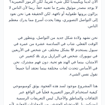
الآن لدينا ويكيبيديا لكل شيء تقريباً. لكن الرموز التعبيرية؟
لا يوجد مصدر موثوق يشرح ما تعنيه حقاً. ربما لأن الناس لا
يزالون يرونها طفولية أو تافهة. لكن الحقيقة هي: نحن نعود
إلى التواصل التصويري، وهذا يحدث أسرع مما يدرك معظم
الناس.
نحن نشهد ولادة شكل جديد من التواصل، ويتطور في
الوقت الفعلي. شاب في السادسة عشرة من عمره في
سيول يستخدم 💀 بشكل مختلف عن شخص في الأربعين
في نيويورك. شخص في البرازيل يرى 🙏 كتعبير عن
الامتنان، بينما في الهند هو تحية. دون فهم مشترك، نحن
في الأساس نتحدث لغات مختلفة بينما نعتقد أننا جميعاً
نقول نفس الشيء.
هذا المشروع موجود لسد هذه الفجوة. يوثق كومبوموجي
كيفية استخدام الرموز التعبيرية فعلياً في الواقع عبر
الثقافات والمناطق والأجيال. ليس التعريفات الرسمية
ليونيكود، بل الاستخدام الحقيقي من المحادثات الفعلية. لأنه