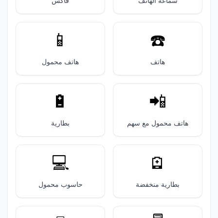
سماعة الهاتف
فاكس
📱
☎️
هاتف
هاتف محمول
🔋
📲
هاتف محمول مع سهم
بطارية
💻️
🪫
بطارية منخفضة
حاسوب محمول