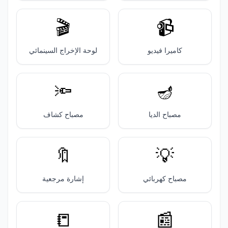
🎬️
📹️
كاميرا فيديو
لوحة الإخراج السينمائي
🔦
🪔
مصباح الديا
مصباح كشاف
🔖
💡
مصباح كهربائي
إشارة مرجعية
📒
📰