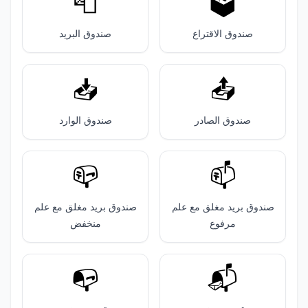
📮
🗳️
صندوق الاقتراع
صندوق البريد
📥️
📤️
صندوق الصادر
صندوق الوارد
📪️
📫️
صندوق بريد مغلق مع علم
صندوق بريد مغلق مع علم
مرفوع
منخفض
📭️
📬️