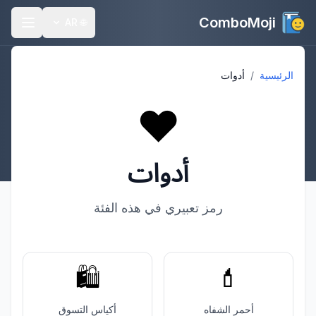
ComboMoji
AR
🌐
الرئيسية
/
أدوات
❤️
أدوات
رمز تعبيري في هذه الفئة
🛍️
💄
أحمر الشفاه
أكياس التسوق