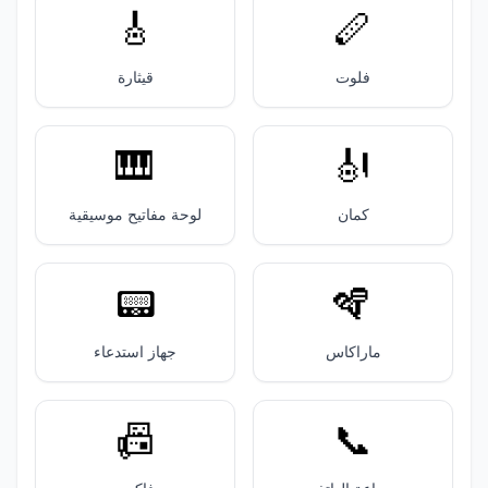
🎸
🪈
فلوت
قيثارة
🎹
🎻
كمان
لوحة مفاتيح موسيقية
📟️
🪇
ماراكاس
جهاز استدعاء
📠
📞