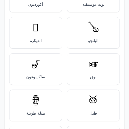
نوتة موسيقية
أكورديون
🪉
🪕
البانجو
القيثارة
🎷
🎺
بوق
ساكسوفون
🪘
🥁
طبل
طبلة طويلة