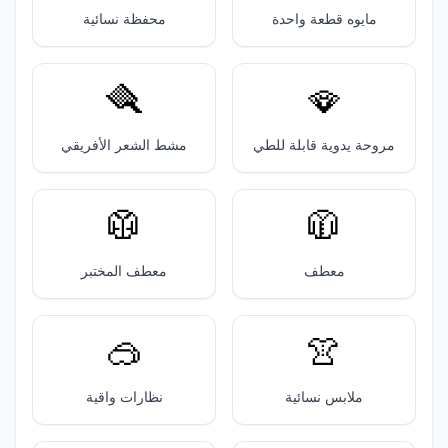
مايوه قطعة واحدة
محفظة نسائية
🪮
🪭
مروحة يدوية قابلة للطي
مشط الشعر الأفريقي
🥼
🧥
معطف
معطف المختبر
🥽
👚
ملابس نسائية
نظارات واقية