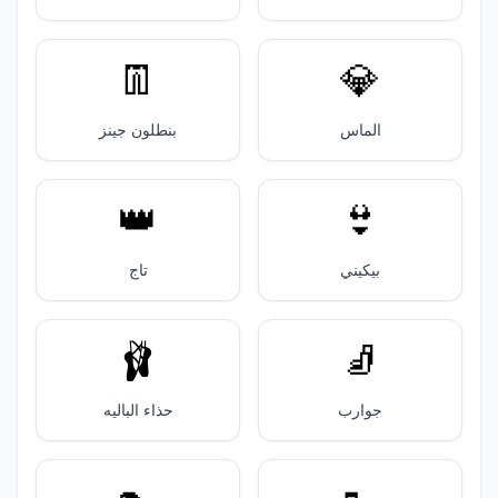
👖
💎
الماس
بنطلون جينز
👑
👙
بيكيني
تاج
🩰
🧦
جوارب
حذاء الباليه