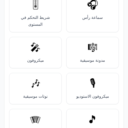
🎚️
🎧️
سماعة رأس
شريط التحكم في
المستوى
🎤
🎼
مدونة موسيقية
ميكروفون
🎶
🎙️
ميكروفون الاستوديو
نوتات موسيقية
🪗
🎵