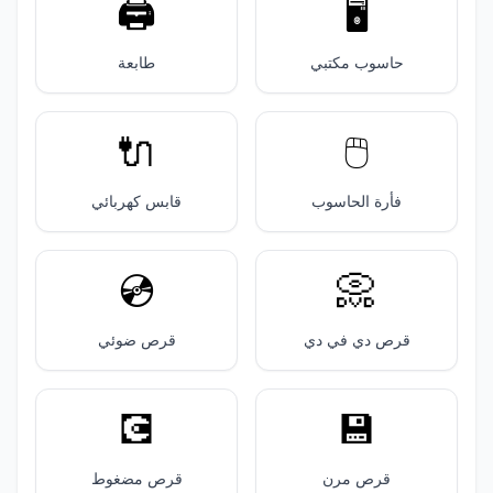
🖨️
🖥️
حاسوب مكتبي
طابعة
🔌
🖱️
فأرة الحاسوب
قابس كهربائي
💿️
📀
قرص دي في دي
قرص ضوئي
💽
💾
قرص مرن
قرص مضغوط