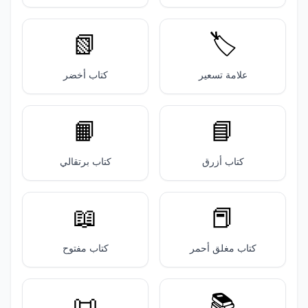
📗
🏷️
علامة تسعير
كتاب أخضر
📙
📘
كتاب أزرق
كتاب برتقالي
📖
📕
كتاب مغلق أحمر
كتاب مفتوح
📜
📚️