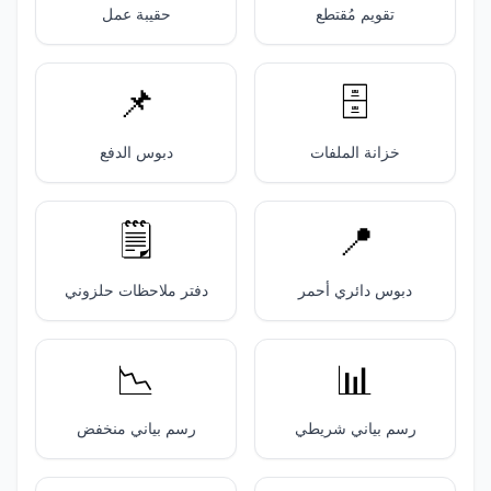
تقويم مُقتطع
حقيبة عمل
📌
🗄️
خزانة الملفات
دبوس الدفع
🗒️
📍
دبوس دائري أحمر
دفتر ملاحظات حلزوني
📉
📊
رسم بياني شريطي
رسم بياني منخفض