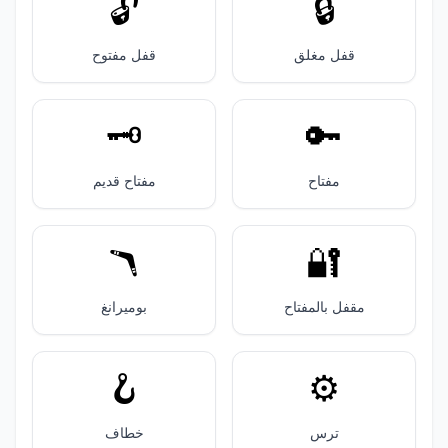
🔓️
🔒️
قفل مغلق
قفل مفتوح
🗝️
🔑
مفتاح
مفتاح قديم
🪃
🔐
مقفل بالمفتاح
بوميرانغ
🪝
⚙️
ترس
خطاف