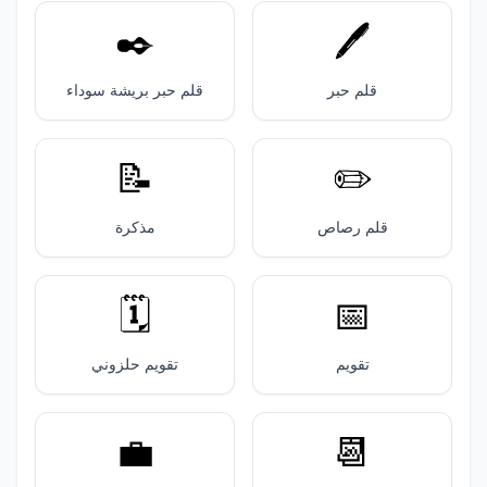
✒️
🖊️
قلم حبر
قلم حبر بريشة سوداء
📝
✏️
قلم رصاص
مذكرة
🗓️
📅
تقويم
تقويم حلزوني
💼
📆