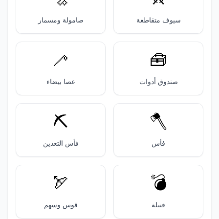
سيوف متقاطعة
صامولة ومسمار
🦯
🧰
صندوق أدوات
عصا بيضاء
⛏️
🪓
فأس
فأس التعدين
🏹
💣️
قنبلة
قوس وسهم