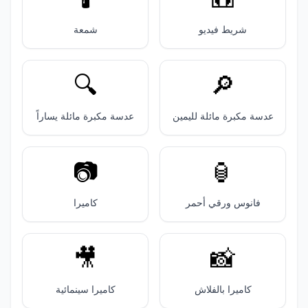
شريط فيديو
شمعة
🔍️
🔎
عدسة مكبرة مائلة لليمين
عدسة مكبرة مائلة يساراً
📷️
🏮
فانوس ورقي أحمر
كاميرا
🎥
📸
كاميرا بالفلاش
كاميرا سينمائية