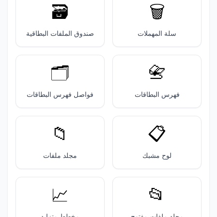
🗃️
🗑️
سلة المهملات
صندوق الملفات البطاقية
🗂️
📇
فهرس البطاقات
فواصل فهرس البطاقات
📁
📋️
لوح مشبك
مجلد ملفات
📈
📂
مجلد ملفات مفتوح
مخطط متزايد