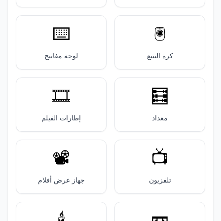
⌨️
🖲️
كرة التتبع
لوحة مفاتيح
🎞️
🧮
معداد
إطارات الفيلم
📽️
📺️
تلفزيون
جهاز عرض أفلام
🕯️
📼