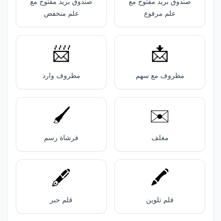
صندوق بريد مفتوح مع
صندوق بريد مفتوح مع
علم مرفوع
علم منخفض
📨
📩
مظروف مع سهم
مظروف وارد
🖌️
✉️
مغلف
فرشاة رسم
🖋️
🖍️
قلم تلوين
قلم حبر