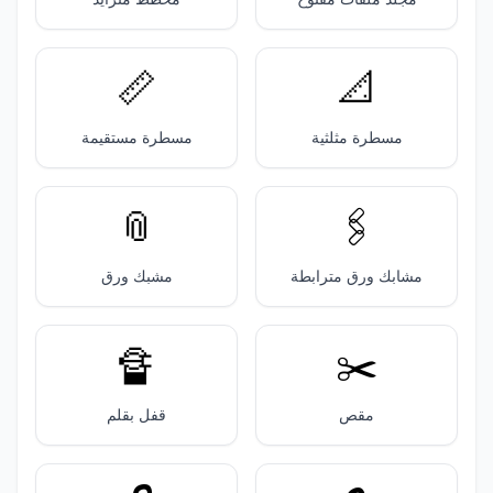
📏
📐
مسطرة مثلثية
مسطرة مستقيمة
📎
🖇️
مشابك ورق مترابطة
مشبك ورق
🔏
✂️
مقص
قفل بقلم