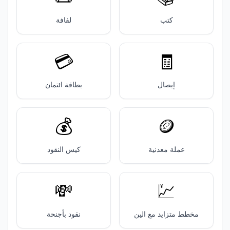
كتب
لفافة
💳️
🧾
إيصال
بطاقة ائتمان
💰️
🪙
عملة معدنية
كيس النقود
💸
💹
مخطط متزايد مع الين
نقود بأجنحة