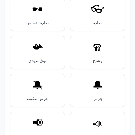
🕶️
👓️
نظارة
نظارة شمسية
📯
🧣
وشاح
بوق بريدي
🔕
🔔
جرس
جرس مكتوم
📢
📣