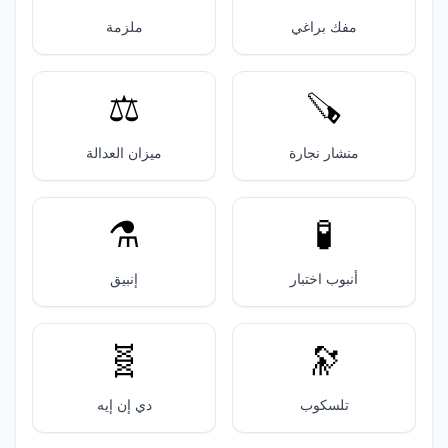
مفك براغي
ملزمة
⚖️
🪚
منشار نجارة
ميزان العدالة
⚗️
🧪
أنبوب اختبار
إنبيق
🧬
🔭
تلسكوب
دي إن إيه