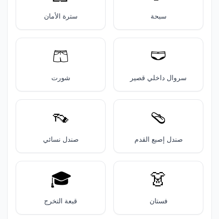
سبحة
سترة الأمان
🩳
🩲
سروال داخلي قصير
شورت
👡
🩴
صندل إصبع القدم
صندل نسائي
🎓️
👗
فستان
قبعة التخرج