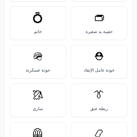
💍
👝
حقيبة يد صغيرة
خاتم
🪖
⛑️
خوذة عامل الإنقاذ
خوذة عسكرية
🥻
👔
ربطة عنق
ساري
🦺
📿