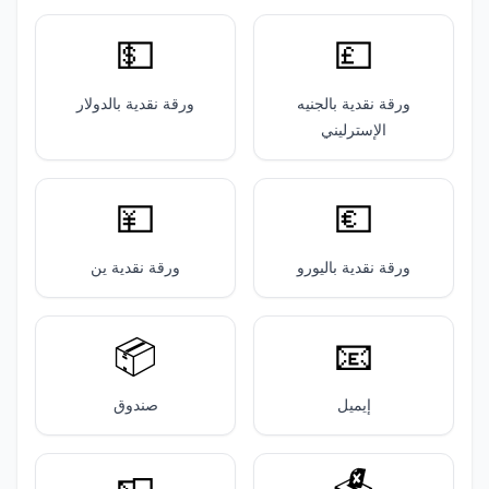
💵
💷
ورقة نقدية بالجنيه
ورقة نقدية بالدولار
الإسترليني
💴
💶
ورقة نقدية باليورو
ورقة نقدية ين
📦️
📧
إيميل
صندوق