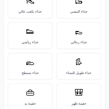
👠
🥾
حذاء المشي
حذاء بكعب عالي
👟
👞
حذاء رجالي
حذاء رياضي
🥿
👢
حذاء طويل للنساء
حذاء مسطح
👜
🎒
حقيبة ظهر
حقيبة يد