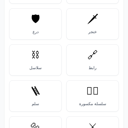
🛡️
🗡️
خنجر
درع
⛓️
🔗
رابط
سلاسل
🪜
⛓️‍💥
سلسلة مكسورة
سلم
🔩
⚔️