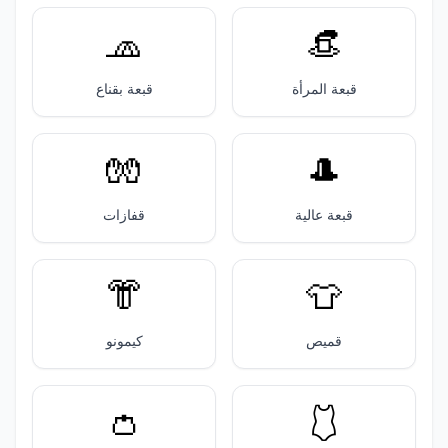
🧢
👒
قبعة المرأة
قبعة بقناع
🧤
🎩
قبعة عالية
قفازات
👘
👕
قميص
كيمونو
👛
🩱