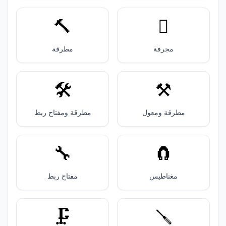
🔨
🪏
مجرفة
مطرقة
🛠️
⚒️
مطرقة ومعول
مطرقة ومفتاح ربط
🔧
🧲
مغناطيس
مفتاح ربط
🗜️
🪛