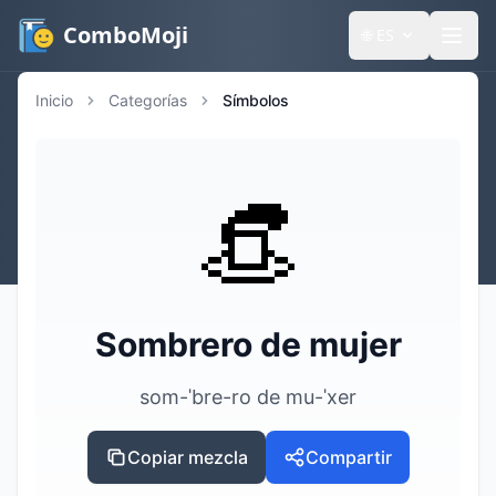
ComboMoji
🌐
ES
Inicio
Categorías
Símbolos
👒
Sombrero de mujer
som-ˈbre-ro de mu-ˈxer
Copiar mezcla
Compartir