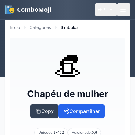
ComboMoji
🌐
PT
Início
Categories
Símbolos
👒
Chapéu de mulher
Copy
Compartilhar
Unicode:
Adicionado:
0,6
1F452