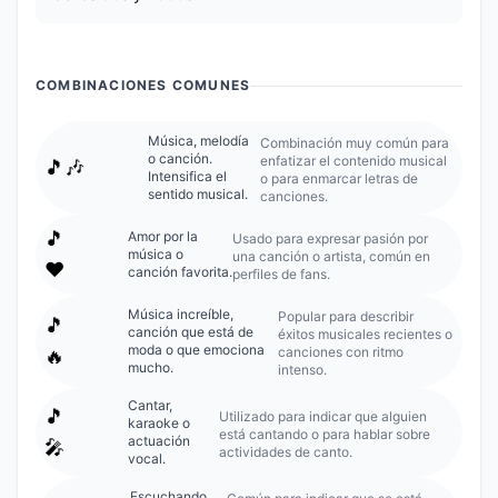
COMBINACIONES COMUNES
Música, melodía
Combinación muy común para
o canción.
enfatizar el contenido musical
🎵🎶
Intensifica el
o para enmarcar letras de
sentido musical.
canciones.
🎵
Amor por la
Usado para expresar pasión por
música o
una canción o artista, común en
❤️
canción favorita.
perfiles de fans.
Música increíble,
Popular para describir
🎵
canción que está de
éxitos musicales recientes o
moda o que emociona
canciones con ritmo
🔥
mucho.
intenso.
Cantar,
🎵
Utilizado para indicar que alguien
karaoke o
está cantando o para hablar sobre
actuación
🎤
actividades de canto.
vocal.
Escuchando