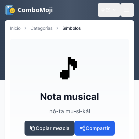
ComboMoji
🌐
ES
Inicio
Categorías
Símbolos
🎵
Nota musical
nó-ta mu-si-kál
Copiar mezcla
Compartir