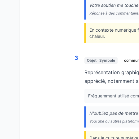
Votre soutien me touch
Réponse à des commentaires 
En contexte numérique fr
chaleur.
3
Objet · Symbole
commu
Représentation graphiq
apprécié, notamment su
Fréquemment utilisé comme
N'oubliez pas de mettre 
YouTube ou autres platefor
Dans la culture numériq