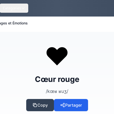
Categories
ages et Émotions
❤️
Cœur rouge
/kœʁ ʁuʒ/
Copy
Partager