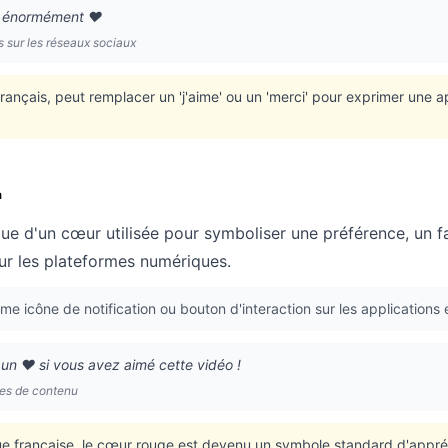
e énormément ❤️
sur les réseaux sociaux
ançais, peut remplacer un 'j'aime' ou un 'merci' pour exprimer une 
n
ue d'un cœur utilisée pour symboliser une préférence, un f
r les plateformes numériques.
 icône de notification ou bouton d'interaction sur les applications 
un ❤️ si vous avez aimé cette vidéo !
mes de contenu
ue française, le cœur rouge est devenu un symbole standard d'appré