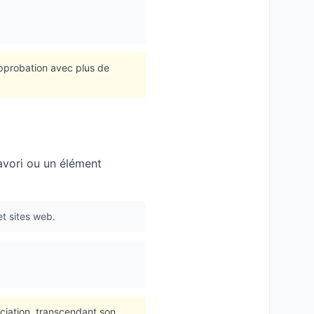
approbation avec plus de
avori ou un élément
et sites web.
ciation, transcendant son