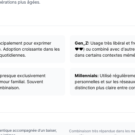
nérations plus âgées.
ncipalement pour exprimer
Gen_Z:
Usage très libéral et f
e. Adoption croissante dans les
❤️❤️) ou combiné avec d'autres
quotidiennes.
dans certains contextes mémé
et presque exclusivement
Millennials:
Utilisé régulière
mour familial. Souvent
personnelles et sur les réseau
mbinaison.
distinction plus claire entre c
antique accompagnée d'un baiser,
Combinaison très répandue dans les m