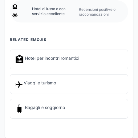
🏨
Hotel di lusso o con
Recensioni positive o
servizio eccellente
raccomandazioni
🌟
RELATED EMOJIS
🏩
Hotel per incontri romantici
✈️
Viaggi e turismo
🧳
Bagagli e soggiorno