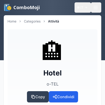
ComboMoji
🌐
IT
Home
Categories
Attività
🏨
Hotel
o-TEL
Copy
Condividi