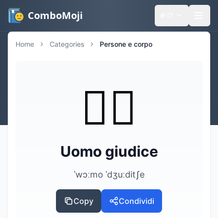
ComboMoji
🌐
IT
Home
Categories
Persone e corpo
👨‍⚖️
Uomo giudice
ˈwɔːmo ˈdʒuːditʃe
Copy
Condividi