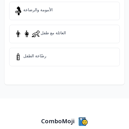
🤱
الأمومة والرضاعة
👨‍👩‍👶
العائلة مع طفل
🍼
رضّاعة الطفل
ComboMoji