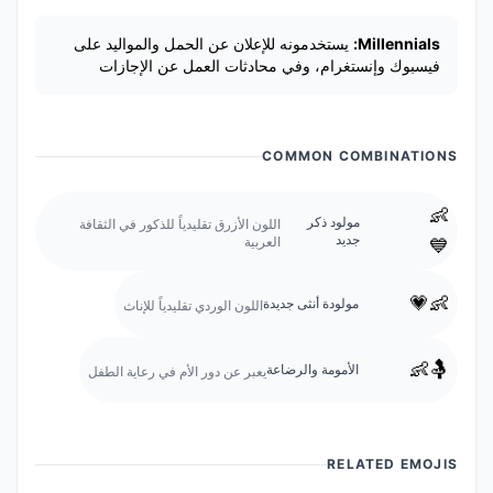
Millennials:
يستخدمونه للإعلان عن الحمل والمواليد على
فيسبوك وإنستغرام، وفي محادثات العمل عن الإجازات
COMMON COMBINATIONS
👶
مولود ذكر
اللون الأزرق تقليدياً للذكور في الثقافة
جديد
العربية
💙
👶💗
مولودة أنثى جديدة
اللون الوردي تقليدياً للإناث
🤱👶
الأمومة والرضاعة
يعبر عن دور الأم في رعاية الطفل
RELATED EMOJIS