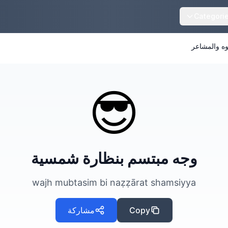
Categori
وه والمشاعر
😎
وجه مبتسم بنظارة شمسية
wajh mubtasim bi naẓẓārat shamsiyya
Copy
مشاركة