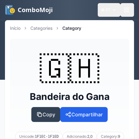
ComboMoji
🌐
PT
Início
Categories
Category
🇬🇭
Bandeira do Gana
Copy
Compartilhar
Unicode:
Adicionado:
2,0
Category:
9
1F1EC-1F1ED