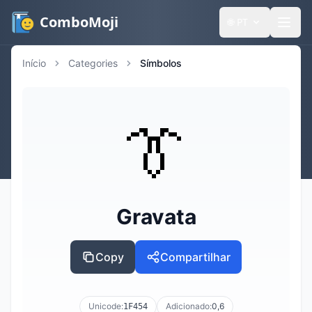
ComboMoji
🌐
PT
Início
Categories
Símbolos
👔
Gravata
Copy
Compartilhar
Unicode:
Adicionado:
0,6
1F454