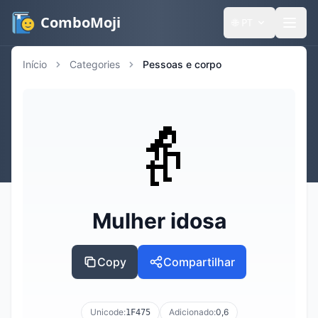
ComboMoji
🌐
PT
Início
Categories
Pessoas e corpo
👵
Mulher idosa
Copy
Compartilhar
Unicode:
Adicionado:
0,6
1F475