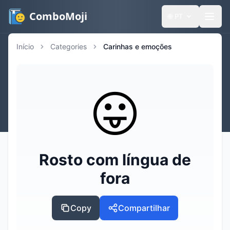
ComboMoji
🌐
PT
Início
Categories
Carinhas e emoções
😛
Rosto com língua de
fora
Copy
Compartilhar