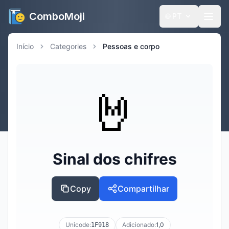
ComboMoji
🌐
PT
Início
Categories
Pessoas e corpo
🤘
Sinal dos chifres
Copy
Compartilhar
Unicode:
Adicionado:
1,0
1F918