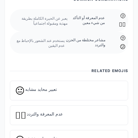
🫤
عدم المعرفة أو التأكد
يعبر عن الحيرة الكاملة بطريقة
من شيء معين
مهذبة ومقبولة اجتماعياً
🤷‍♂️
🫤
مشاعر مختلطة من الحزن
يستخدم عند الشعور بالإحباط مع
والتردد
عدم اليقين
😕
RELATED EMOJIS
😐
تعبير محايد مشابه
🤷‍♂️
عدم المعرفة والتردد