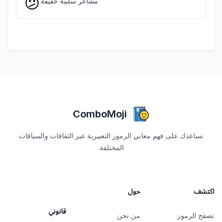
😕
مشاعر سلبية خفيفة
ComboMoji
نساعدك على فهم معاني الرموز التعبيرية عبر الثقافات والسياقات
المختلفة.
اكتشف
حول
قانوني
تصفح الرموز
من نحن