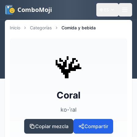
ComboMoji
🌐
ES
Inicio
Categorías
Comida y bebida
🪸
Coral
ko-ˈɾal
Copiar mezcla
Compartir