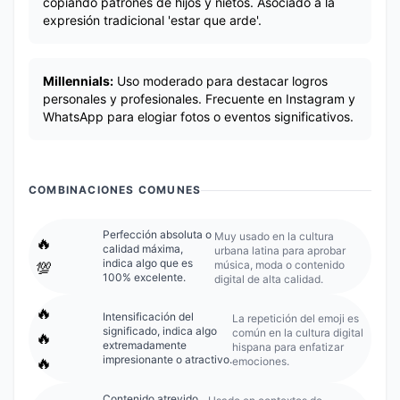
copiando patrones de hijos y nietos. Asociado a la
expresión tradicional 'estar que arde'.
Millennials:
Uso moderado para destacar logros
personales y profesionales. Frecuente en Instagram y
WhatsApp para elogiar fotos o eventos significativos.
COMBINACIONES COMUNES
Perfección absoluta o
Muy usado en la cultura
🔥
calidad máxima,
urbana latina para aprobar
indica algo que es
música, moda o contenido
💯
100% excelente.
digital de alta calidad.
🔥
Intensificación del
La repetición del emoji es
significado, indica algo
común en la cultura digital
🔥
extremadamente
hispana para enfatizar
impresionante o atractivo.
🔥
emociones.
Contenido atrevido,