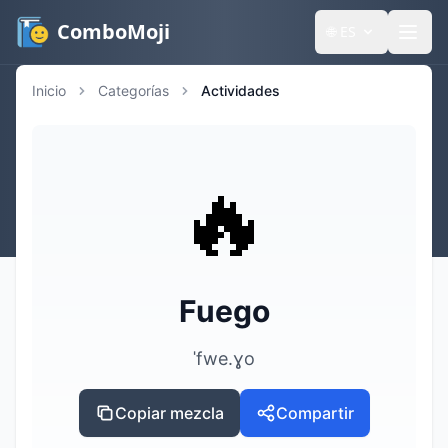
ComboMoji
🌐
ES
Inicio
Categorías
Actividades
🔥
Fuego
ˈfwe.ɣo
Copiar mezcla
Compartir