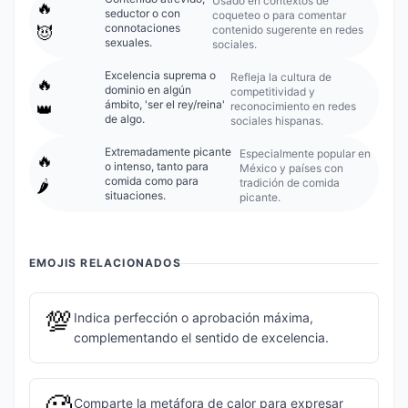
Usado en contextos de
🔥
seductor o con
coqueteo o para comentar
connotaciones
contenido sugerente en redes
😈
sexuales.
sociales.
Excelencia suprema o
Refleja la cultura de
🔥
dominio en algún
competitividad y
ámbito, 'ser el rey/reina'
reconocimiento en redes
👑
de algo.
sociales hispanas.
Extremadamente picante
Especialmente popular en
🔥
o intenso, tanto para
México y países con
comida como para
tradición de comida
🌶️
situaciones.
picante.
EMOJIS RELACIONADOS
💯
Indica perfección o aprobación máxima,
complementando el sentido de excelencia.
🥵
Comparte la metáfora de calor para expresar