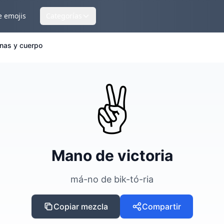
e emojis
Categorías
nas y cuerpo
✌️
Mano de victoria
má-no de bik-tó-ria
Copiar mezcla
Compartir