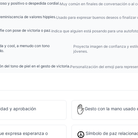
oso y positivo o despedida cordial.
Muy común en finales de conversación o al co
reminiscencia de valores hippies.
Usado para expresar buenos deseos o finalizar
ie con pose de victoria o paz.
Indica que alguien está posando para una autofoto
ada y cool, a menudo con tono
Proyecta imagen de confianza y estil
do.
jóvenes.
n del tono de piel en el gesto de victoria.
Personalización del emoji para represen
✋
idad y aprobación
Gesto con la mano usado 
☮️
ue expresa esperanza o
Símbolo de paz relaciona