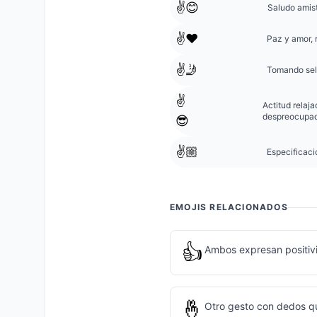
✌️😊
Saludo amist
✌️❤️
Paz y amor, 
✌️🤳
Tomando self
✌️
Actitud relaj
despreocupa
😎
✌️🏼
Especificació
EMOJIS RELACIONADOS
👍
Ambos expresan positiv
🤞
Otro gesto con dedos q