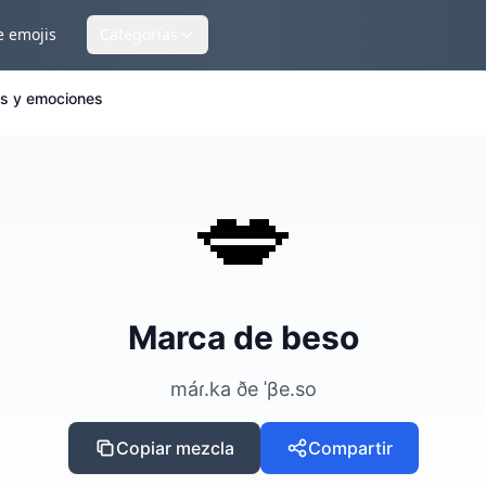
e emojis
Categorías
as y emociones
💋
Marca de beso
máɾ.ka ðe ˈβe.so
Copiar mezcla
Compartir