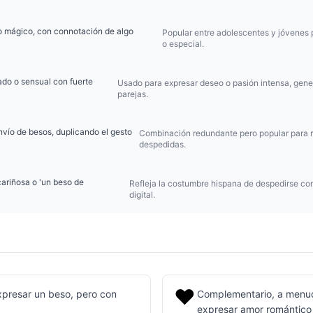
o mágico, con connotación de algo
Popular entre adolescentes y jóvenes p
o especial.
do o sensual con fuerte
Usado para expresar deseo o pasión intensa, gene
parejas.
envío de besos, duplicando el gesto
Combinación redundante pero popular para re
despedidas.
ariñosa o 'un beso de
Refleja la costumbre hispana de despedirse con
digital.
❤️
expresar un beso, pero con
Complementario, a menud
expresar amor romántico