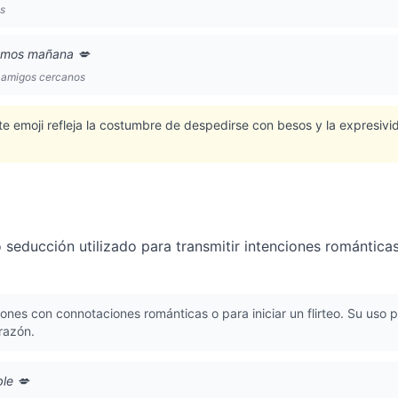
es
vemos mañana 💋
 amigos cercanos
ste emoji refleja la costumbre de despedirse con besos y la expresivi
seducción utilizado para transmitir intenciones romántica
nes con connotaciones románticas o para iniciar un flirteo. Su uso
razón.
ble 💋