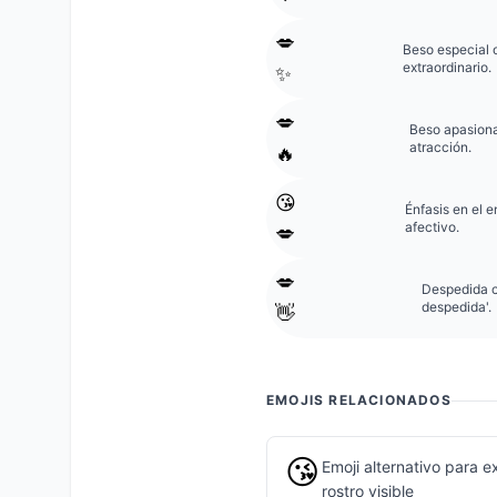
💋
Beso especial 
extraordinario.
✨
💋
Beso apasiona
atracción.
🔥
😘
Énfasis en el 
afectivo.
💋
💋
Despedida c
despedida'.
👋
EMOJIS RELACIONADOS
😘
Emoji alternativo para 
rostro visible