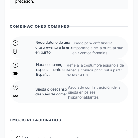
precisión.
COMBINACIONES COMUNES
🕐️
Recordatorio de una
Usado para enfatizar la
cita o evento a la una
importancia de la puntualidad
⏰
en punto.
en eventos formales.
🕐️
Hora de comer,
Refleja la costumbre española de
especialmente en
tener la comida principal a partir
🍽️
España.
de las 14:00.
🕐️
Asociado con la tradición de la
Siesta o descanso
siesta en países
después de comer.
💤
hispanohablantes.
EMOJIS RELACIONADOS