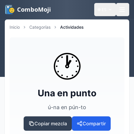
ComboMoji
🌐
ES
Inicio
Categorías
Actividades
🕐️
Una en punto
ú-na en pún-to
Copiar mezcla
Compartir