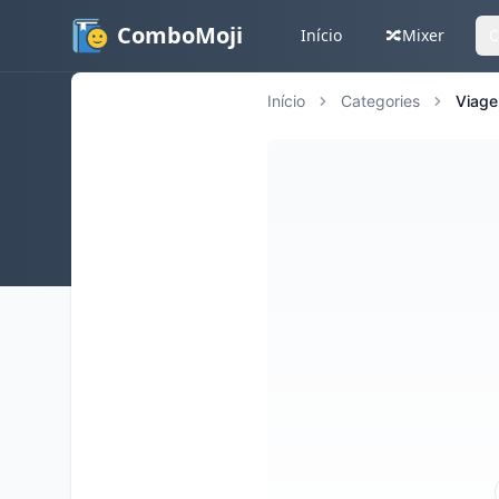
ComboMoji
Início
🔀
Mixer
C
Início
Categories
Viage