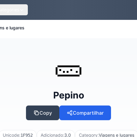
ategories
ns e lugares
🥒
Pepino
Copy
Compartilhar
Unicode:
Adicionado:
3,0
Category:
Viagens e lugares
1F952