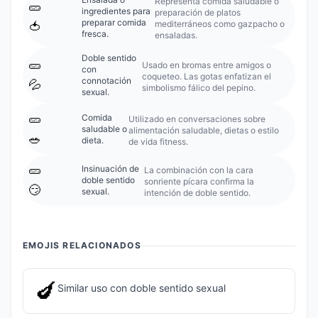
Representa comida saludable o
🥒
ingredientes para
preparación de platos
preparar comida
mediterráneos como gazpacho o
🍅
fresca.
ensaladas.
Doble sentido
🥒
Usado en bromas entre amigos o
con
coqueteo. Las gotas enfatizan el
connotación
💦
simbolismo fálico del pepino.
sexual.
🥒
Comida
Utilizado en conversaciones sobre
saludable o
alimentación saludable, dietas o estilo
🥗
dieta.
de vida fitness.
🥒
Insinuación de
La combinación con la cara
doble sentido
sonriente pícara confirma la
😏
sexual.
intención de doble sentido.
EMOJIS RELACIONADOS
🍆
Similar uso con doble sentido sexual