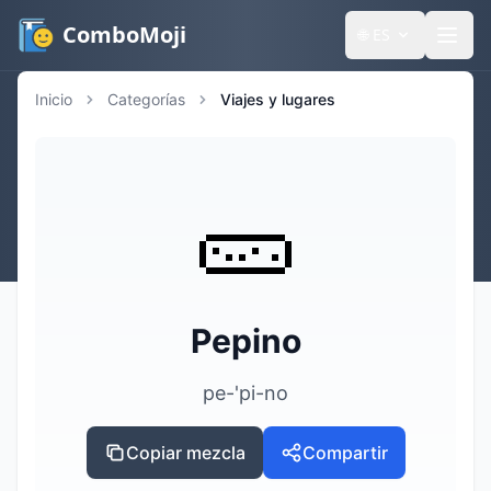
ComboMoji
🌐
ES
Inicio
Categorías
Viajes y lugares
🥒
Pepino
pe-'pi-no
Copiar mezcla
Compartir