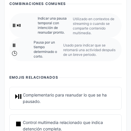
COMBINACIONES COMUNES
Indicar una pausa
Utilizado en contextos de
temporal con
streaming o cuando se
⏸️⏯️
intención de
comparte contenido
reanudar pronto.
multimedia.
Pausa por un
⏸️
Usado para indicar que se
tiempo
retomará una actividad después
determinado o
🕒
de un breve periodo.
corto.
EMOJIS RELACIONADOS
⏯️
Complementario para reanudar lo que se ha
pausado.
⏹️
Control multimedia relacionado que indica
detención completa.