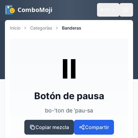
ComboMoji
🌐
ES
Inicio
Categorías
Banderas
⏸️
Botón de pausa
bo-'ton de 'pau-sa
Copiar mezcla
Compartir