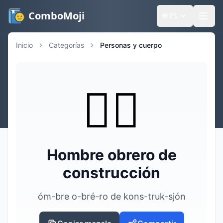
ComboMoji
🌐
ES
Inicio
Categorías
Personas y cuerpo
👷‍♂️
Hombre obrero de
construcción
óm-bre o-bré-ro de kons-truk-sjón