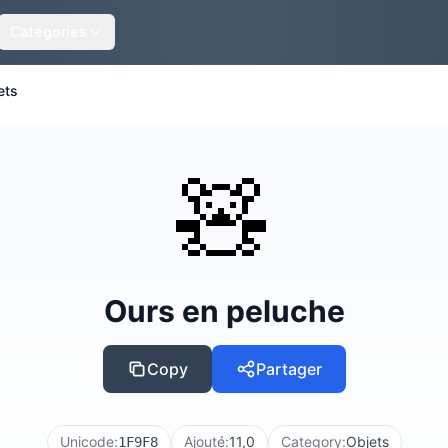
Categories
ets
🧸
Ours en peluche
Copy
Partager
Unicode:
Ajouté:
11,0
Category:
Objets
1F9F8